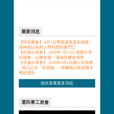
最新消息
【特別聚會】 8月1日專題講座及祈禱會：
當神把以色列人帶到我的家門口
【祈禱分享會】 2026年7月21日 述職分享
祈禱會 – 以猶未盡：讓福音擴張境界
【祈禱分享會】 2026年6月2日網上祈禱會
– 同心記念「哈雷廸」~為極端正統派猶太
教徒禱告
按此查看更多消息
選民事工差會