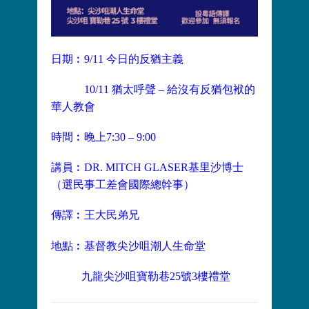
日期︰9/11 今日的反猶主義
10/11 猶太呼聲 – 給沒有反猶包袱的
華人教會
時間︰晚上7:30 – 9:00
講員︰DR. MITCH GLASER基里沙博士
（選民事工差會國際總幹事）
傳譯︰王大民弟兄
地點︰基督教尖沙咀潮人生命堂
九龍尖沙咀寶勒巷25號3樓禮堂