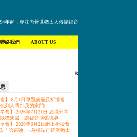
894年起，專注向普世猶太人傳揚福音
聯絡我們
ABOUT US
息
會】 8月1日專題講座及祈禱會：
色列人帶到我的家門口
會】 2026年7月21日 述職分享
– 以猶未盡：讓福音擴張境界
享會】 2026年6月2日網上祈禱會
記念「哈雷廸」~為極端正統派猶太