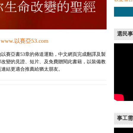
選民事
www.以賽亞53.com
或
以賽亞書53章的佈道運動，中文網頁完成翻譯及製
得改變的見證、短片、及免費贈閱此書籍，以裝備教
頁連結更適合推薦給猶太朋友。
事工需