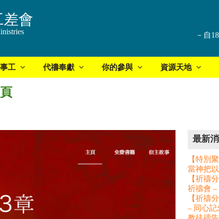
工差會
nistries
－自1
事工
代禱奉獻
你的參與
資源天地
網頁
最新消
【特別聚
當神把以
【祈禱分享
祈禱會 
【祈禱分
– 同心
教徒禱告