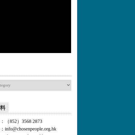
更多>>
料
852）3568 2873
o@chosenpeople.org.hk