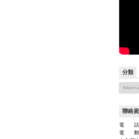
分類
分
類
聯絡資
電 話：（
電 郵：inf