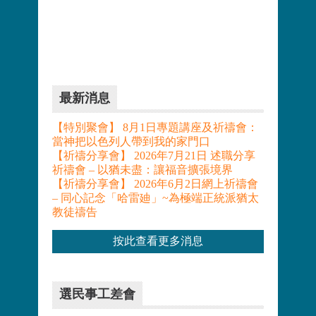
最新消息
【特別聚會】 8月1日專題講座及祈禱會：
當神把以色列人帶到我的家門口
【祈禱分享會】 2026年7月21日 述職分享
祈禱會 – 以猶未盡：讓福音擴張境界
【祈禱分享會】 2026年6月2日網上祈禱會
– 同心記念「哈雷廸」~為極端正統派猶太
教徒禱告
按此查看更多消息
選民事工差會