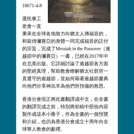
18671-4-8
選民事工
差會一直
秉承在全球各地致力向猶太人傳福音的，
和裝伂彌賽亞的身體一同完成福音的託付
的宗旨，完成了Messiah in the Passover（逾
越節中的彌賽亞）一書，已經在2017年中
在北美出版。它詳細討論了逾越節各方面
的聖經真理，幫助教會瞭解猶太社群所一
直遵守的逾越節，並如何藉著逾越節慶典
向他們分享神羔羊為他們所預備的救恩。
香港分會現正將此書翻譯成中文，在全書
的翻譯完成之前，特別將初稿中部份內容
製作成這本小冊子，作為全書的一個預覽
和介紹，也仍為香港分會成立十周年向全
球華人教會的獻禮。