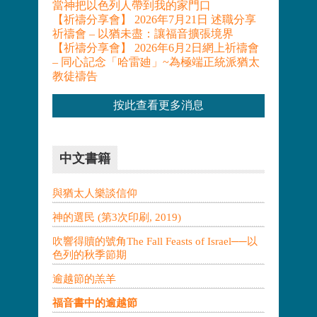
當神把以色列人帶到我的家門口
【祈禱分享會】 2026年7月21日 述職分享
祈禱會 – 以猶未盡：讓福音擴張境界
【祈禱分享會】 2026年6月2日網上祈禱會
– 同心記念「哈雷廸」~為極端正統派猶太
教徒禱告
按此查看更多消息
中文書籍
與猶太人樂談信仰
神的選民 (第3次印刷, 2019)
吹響得贖的號角The Fall Feasts of Israel──以
色列的秋季節期
逾越節的羔羊
福音書中的逾越節