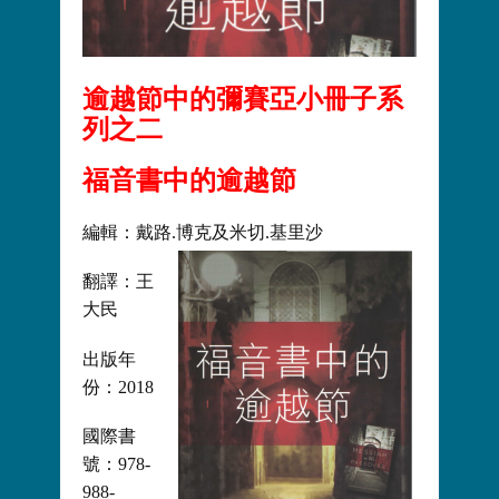
逾越節中的彌賽亞小冊子系
列之二
福音書中的逾越節
編輯：戴路.博克及米切.基里沙
翻譯：王
大民
出版年
份：2018
國際書
號：978-
988-