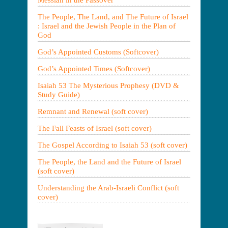
The People, The Land, and The Future of Israel
: Israel and the Jewish People in the Plan of
God
God’s Appointed Customs (Softcover)
God’s Appointed Times (Softcover)
Isaiah 53 The Mysterious Prophesy (DVD &
Study Guide)
Remnant and Renewal (soft cover)
The Fall Feasts of Israel (soft cover)
The Gospel According to Isaiah 53 (soft cover)
The People, the Land and the Future of Israel
(soft cover)
Understanding the Arab-Israeli Conflict (soft
cover)