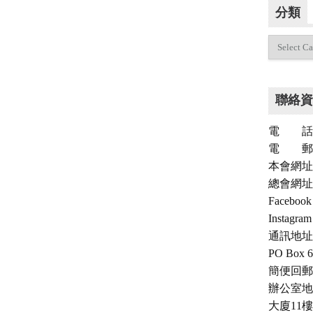
分類
分
類
聯絡資
電 話：（
電 郵：inf
本會網址：ch
總會網址：c
Facebo
Instagra
通訊地址
PO Box 6
簡便回郵號：
辦公室地
大廈11樓