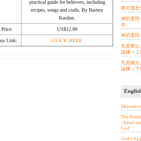
practical guide for believers, including
猶太朋友
recipes, songs and crafts. By Barney
Kasdan.
神的選民
本
Price:
US$12.99
神的選民
uy Link:
CLICK HERE
先是猶太
論據（上
先是猶太
論據（下
Englis
Messiah i
The Peopl
: Israel a
God
God’s App