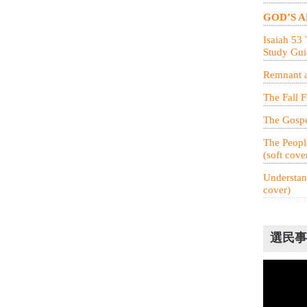
GOD’S A
Isaiah 53
Study Gui
Remnant a
The Fall F
The Gospel
The People
(soft cove
Understand
cover)
選民事