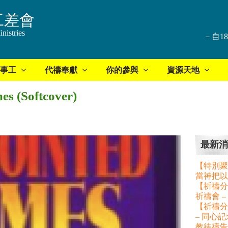
工差會
nistries
－自1
事工
代禱奉獻
你的參與
資源天地
es (Softcover)
最新消
【特別聚
當神把以
【祈禱分享
祈禱會 
【祈禱分
– 同心
教徒禱告