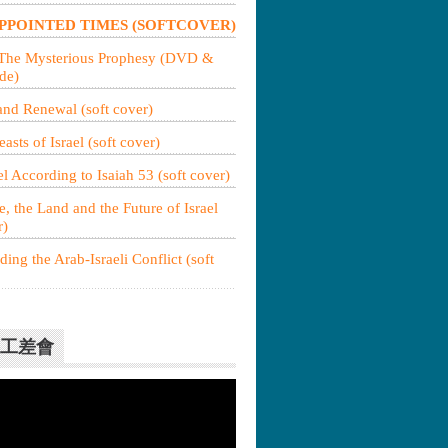
PPOINTED TIMES (SOFTCOVER)
 The Mysterious Prophesy (DVD &
de)
nd Renewal (soft cover)
easts of Israel (soft cover)
 According to Isaiah 53 (soft cover)
, the Land and the Future of Israel
r)
ing the Arab-Israeli Conflict (soft
工差會