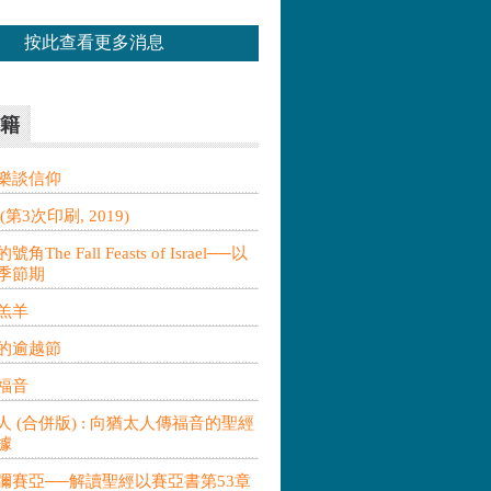
按此查看更多消息
籍
樂談信仰
第3次印刷, 2019)
The Fall Feasts of Israel──以
季節期
羔羊
的逾越節
福音
 (合併版) : 向猶太人傳福音的聖經
據
彌賽亞──解讀聖經以賽亞書第53章