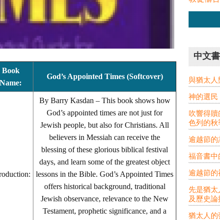
中文書
Book
God’s Appointed Times (Softcover)
與猶太人
Name:
神的選民 (
By Barry Kasdan – This book shows how
God’s appointed times are not just for
吹響得贖的號角
色列的秋
Jewish people, but also for Christians. All
believers in Messiah can receive the
逾越節的
blessing of these glorious biblical festival
福音書中
days, and learn some of the greatest object
逾越節的
roduction:
lessons in the Bible. God’s Appointed Times
offers historical background, traditional
先是猶太人
Jewish observance, relevance to the New
及歷史論
Testament, prophetic significance, and a
猶太人的