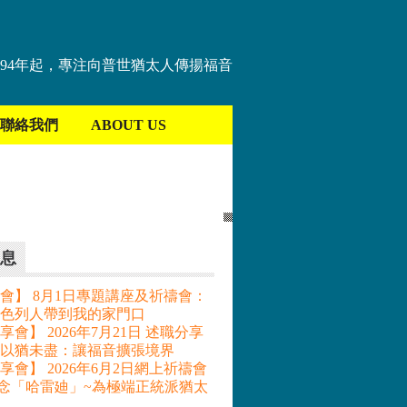
894年起，專注向普世猶太人傳揚福音
聯絡我們
ABOUT US
息
會】 8月1日專題講座及祈禱會：
色列人帶到我的家門口
會】 2026年7月21日 述職分享
– 以猶未盡：讓福音擴張境界
享會】 2026年6月2日網上祈禱會
記念「哈雷廸」~為極端正統派猶太