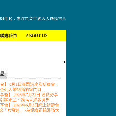
894年起，專注向普世猶太人傳揚福音
聯絡我們
ABOUT US
息
會】 8月1日專題講座及祈禱會：
色列人帶到我的家門口
會】 2026年7月21日 述職分享
– 以猶未盡：讓福音擴張境界
享會】 2026年6月2日網上祈禱會
記念「哈雷廸」~為極端正統派猶太