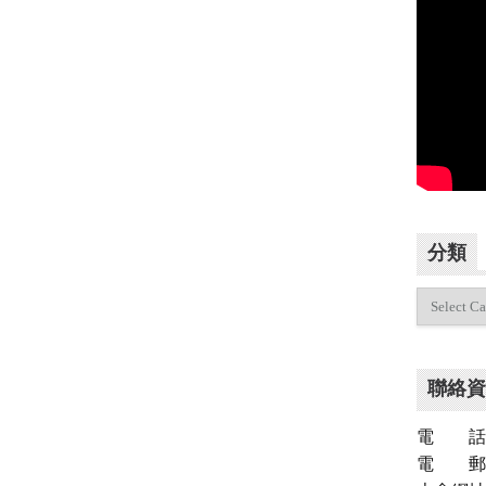
分類
分
類
聯絡資
電 話：（
電 郵：inf