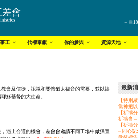
工差會
nistries
－自1
事工
代禱奉獻
你的參與
資源天地
最新消
人教會及信徒，認識和關懷猶太福音的需要，並以禱
踐耶穌基督的大使命。
【特別聚
當神把以
【祈禱分享
祈禱會 
【祈禱分
– 同心
段，遇上合適的機會，差會會邀請不同工場中做猶宣
教徒禱告