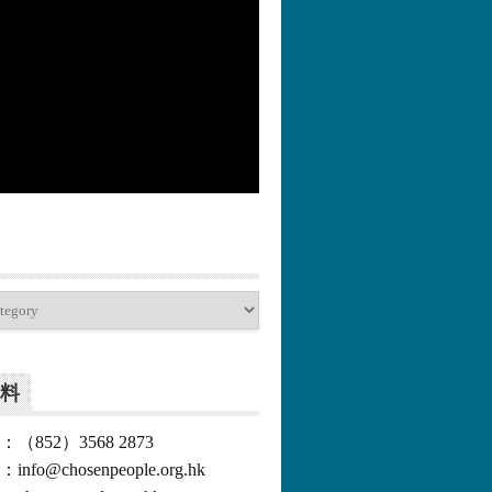
更多>>
料
852）3568 2873
o@chosenpeople.org.hk