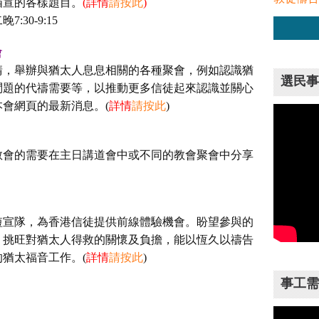
猶宣的各樣題目。
(詳情
請按此
)
30-9:15
會
請，舉辦與猶太人息息相關的各種聚會，例如認識猶
選民事
以巴問題的代禱需要等，以推動更多信徒起來認識並關心
會網頁的最新消息。(
詳情
請按此
)
教會的需要在主日講道會中或不同的教會聚會中分享
短宣隊，為香港信徒提供前線體驗機會。盼望參與的
，挑旺對猶太人得救的關懷及負擔，能以恆久以禱告
猶太福音工作。(
詳情
請按此
)
事工需