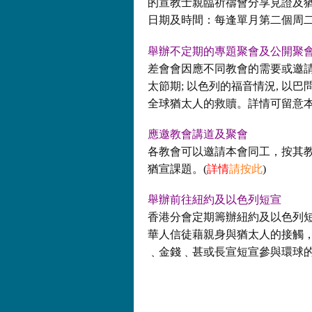
的宣教士親臨祈禱會分享見證及
日期及時間：每逢單月第二個周二晚7:
舉辦不定期的專題聚會及公開聚
差會會因應不同教會的需要或邀
太節期; 以色列的福音情況, 
全球猶太人的救贖。詳情可留意本
應邀教會講道及聚會
各教會可以邀請本會同工，按其
猶宣課題。(
詳情
請按此
)
舉辦前往紐約及以色列短宣
香港分會定期籌辦紐約及以色列
華人信徒藉親身與猶太人的接觸
﹑金錢﹑甚或長宣短宣參與環球的