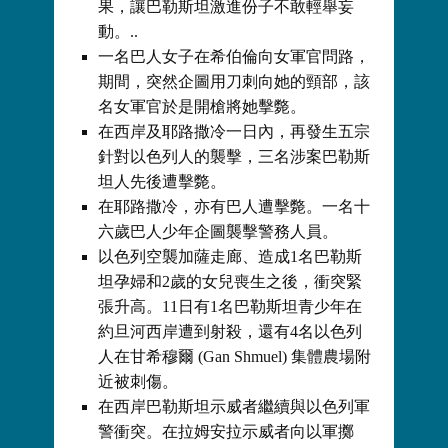
果，讓巴勒斯坦激進份子不敢輕舉妄
動。..
一名巴人女子在希伯倫向女軍官問路，
期間，突然企圖用刀刺向她的頸部，該
名女軍官於是開槍將她擊斃。
在西岸及耶路撒冷一日內，再發生五宗
針對以色列人的襲擊，三名涉案巴勒斯
坦人先後遭擊斃。
在耶路撒冷，亦有巴人遭擊斃。一名十
六歲巴人少年企圖襲擊警務人員。
以色列空襲加薩走廊、造成1名巴勒斯
坦孕婦和2歲的女兒喪生之後，衝突緊
張升高。11日有1名巴勒斯坦青少年在
約旦河西岸遭到射殺，還有4名以色列
人在甘希穆爾 (Gan Shmuel) 集體農場附
近被刺傷。
在西岸巴勒斯坦示威者繼續與以色列軍
警衝突。在拉姆安拉示威者向以軍擲