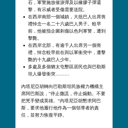
石，軍警施放催淚彈及以橡膠子彈還
擊，有示威者受傷需要送院。
在西岸南部一個城鎮，大批巴人出席喪
禮悼念一名二十六歲巴人男子。較早
前，他被指企圖刺傷以色列軍警，遭到
擊斃。
在西岸北部，有逾千人出席另一個喪
禮，悼念較早前在與以軍衝突中，遭擊
斃的十九歲巴人少年。
多處及多個猶太屯墾區居民也與巴勒斯
坦人爆發衝突………
內塔尼亞胡轉向巴勒斯坦民族權力機構主
席阿巴斯說，”停止撒謊，停止煽動。不要
把兇手變成英雄。“內塔尼亞胡懇求阿巴
斯，要求他履行他作為一個領導者的責
任，並努力恢復平靜。