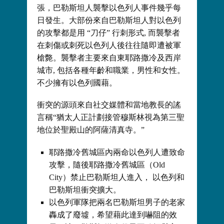
張，巴勒斯坦人襲擊以色列人事件幾乎每
日發生。大部份來自巴勒斯坦人對以色列
的攻擊都是用 “刀仔” 行刺形式, 而襲擊者
在刺傷或刺死以色列人後往往隨即遭被軍
槍斃。襲擊者主要來自東耶路撒冷及西岸
城市, 包括各種年齡和職業，男性和女性。
不少擁有以色列國藉。
衝突的源頭來自社交媒體和當地教長的謠
言稱“猶太人正計劃接管穆斯林視為第三聖
地位於聖殿山的阿薩清真寺。”
耶路撒冷舊城區內兩命以色列人遭致命
攻擊，隨後耶路撒冷舊城區（Old
City）禁止巴勒斯坦人進入， 以色列和
巴勒斯坦衝突擴大。
以色列軍隊把兩名巴勒斯坦男子的老家
轟成了廢墟，希望藉此達到嚇阻的效