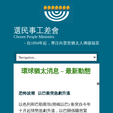
選民事工差會
Chosen People Ministries
－自1894年起，專注向普世猶太人傳揚福音
環球猶太消息 – 最新動態
恐怖波潮
以巴衝突急劇升溫
以色列和巴勒斯坦(簡稱以巴) 衝突自今年
十月起情勢急劇升溫，以巴關係驟然緊