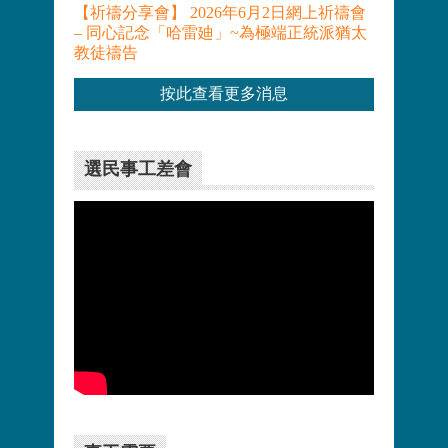
【祈禱分享會】 2026年6月2日網上祈禱會
– 同心記念「哈雷廸」~為極端正統派猶太
教徒禱告
按此查看更多消息
選民事工差會
更多>>