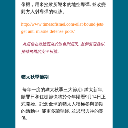
像機，用來挫敗所迎來的地空導彈, 並改變
對方入射導彈的軌跡。
http://www.timesofisrael.com/eilat-bound-jets-
get-anti-missile-defense-pods/
為居住在靠近西奈的以色列居民, 並頻繁飛往以
拉特飛機的安全祈禱。
猶太秋季節期
每年一度的猶太秋季三大節期: 猶太新年,
贖罪日和住棚節快將於今年陽曆9月14日正
式開始。記念全球的猶太人積極參與節期
的活動中, 能更多讀聖經, 並思想與神的關
係。