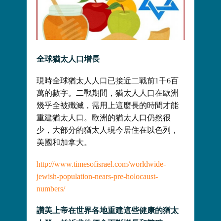
全
球
猶太人口增長
現時全球猶太人人口已接近二戰前1千6百
萬的數字。二戰期間，猶太人人口在歐洲
幾乎全被殲滅，需用上這麼長的時間才能
重建猶太人口。歐洲的猶太人口仍然很
少，大部分的猶太人現今居住在以色列，
美國和加拿大。
http://www.timesofisrael.com/worldwide-
jewish-population-nears-pre-holocaust-
numbers/
讚美上帝在世界各地重建這些健康的猶太