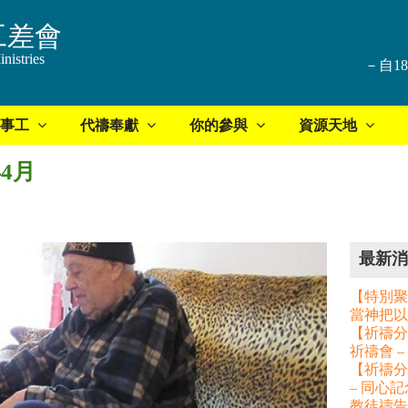
工差會
nistries
－自1
事工
代禱奉獻
你的參與
資源天地
4月
最新消
【特別聚
當神把以
【祈禱分享
祈禱會 
【祈禱分
– 同心
教徒禱告