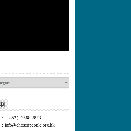
更多>>
料
852）3568 2873
o@chosenpeople.org.hk