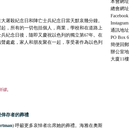
本會網址：ch
總會網址：c
Facebo
在大屠殺紀念日和陣亡士兵紀念日當天默哀幾分鐘。
Instagra
嚮起，所有的一切包括個人，商業，學校和在道路上
通訊地址
兵紀念日後，隨即又慶祝以色列的獨立第67年。在
PO Box 6
滋聲處處，家人和朋友聚在一起，享受著作為以色列
簡便回郵號：
辦公室地
大廈11樓
。
祈禱
殺倖存者的葬禮
rtman
) 呼籲更多哀悼者出席她的葬禮。海雅在奧斯