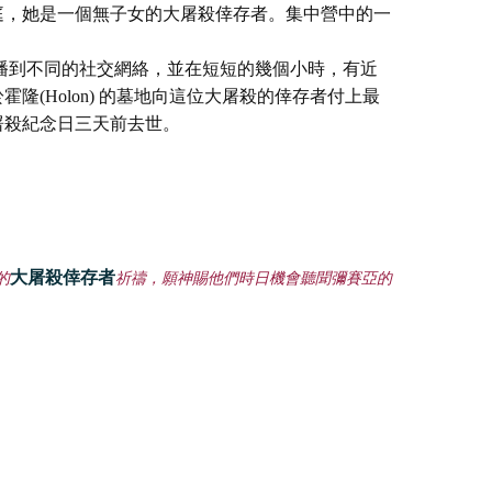
庭，她是一個無子女的大屠殺倖存者。集中營中的一
。
地傳播到不同的社交網絡，並在短短的幾個小時，有近
隆(Holon) 的墓地向這位大屠殺的倖存者付上最
屠殺紀念日三天前去世。
大屠殺倖存者
的
祈禱
，願神賜他們時日機會聽聞彌賽亞的