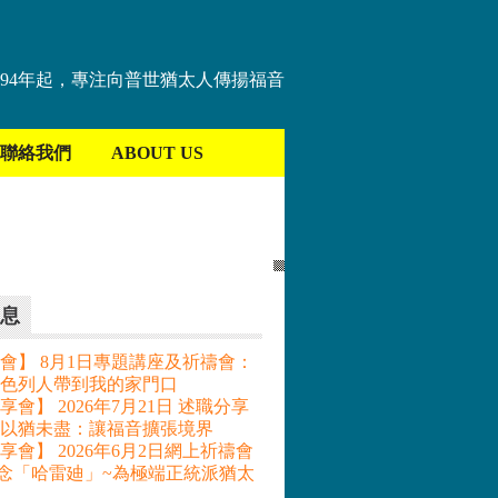
894年起，專注向普世猶太人傳揚福音
聯絡我們
ABOUT US
息
會】 8月1日專題講座及祈禱會：
色列人帶到我的家門口
會】 2026年7月21日 述職分享
– 以猶未盡：讓福音擴張境界
享會】 2026年6月2日網上祈禱會
記念「哈雷廸」~為極端正統派猶太