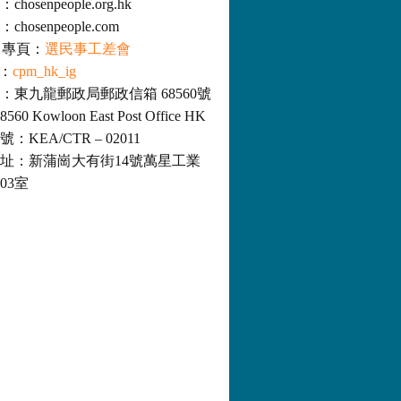
osenpeople.org.hk
hosenpeople.com
ok 專頁：
選民事工差會
m：
cpm_hk_ig
：東九龍郵政局郵政信箱 68560號
8560 Kowloon East Post Office HK
KEA/CTR – 02011
址：新蒲崗大有街14號萬星工業
03室