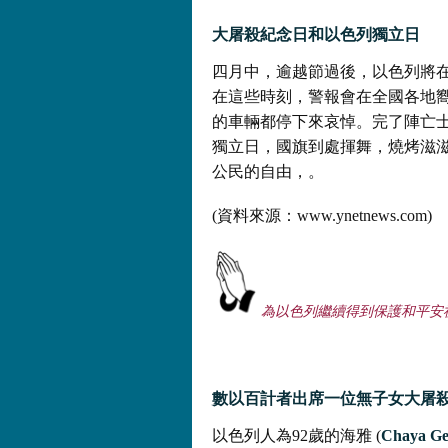
大屠殺
紀念日和
以色列
獨立日
四月中，逾越節過後，以色列將
在這些時刻，警報會在全國各地
的車輛都停下來哀悼。完了陣亡士
獨立日，國旗到處揮舞，燒烤滋
公民的自由，。
(資料來源：www.ynetnews.com)
為
以色列繼續得到保護和平安
數以百計者出席一位無子女大屠
以色列人為92歲的海雅 (
Chaya
Ge