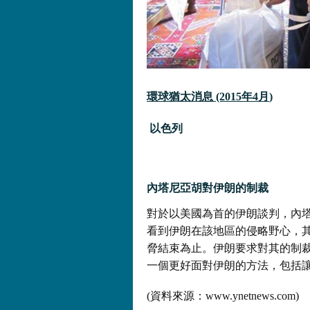
環球猶太消息
(2015
年4
月
)
以色列
內塔尼亞胡對伊朗的制裁
對於以美國為首的伊朗談判，內
看到伊朗在該地區的侵略野心，
脅結束為止。伊朗要求對其的制
一個更好面對伊朗的方法，包括
(資料來源：www.ynetnews.com)