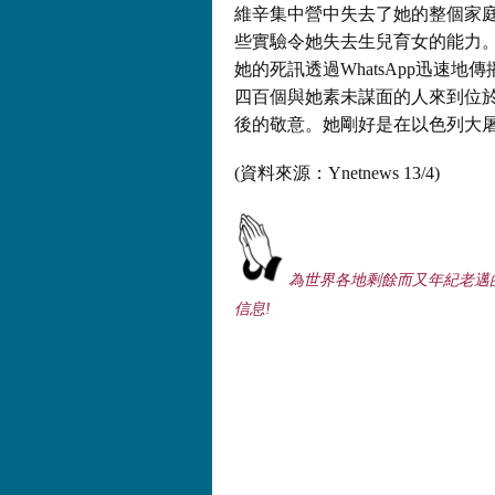
維辛集中營中失去了她的整個家
些實驗令她失去生兒育女的能力
她的死訊透過WhatsApp迅速
四百個與她素未謀面的人來到位於霍
後的敬意。她剛好是在以色列大
(資料來源：Ynetnews 13/4)
為世界各地剩餘而又年紀老邁
信息!