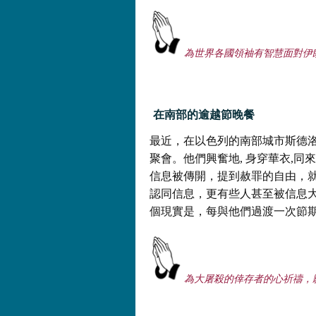
為世界各國領袖有智慧面對
伊
在南部的
逾越節晚餐
最近，在以色列的南部城市斯德洛特
聚會。他們興奮地, 身穿華衣,
信息被傳開，提到赦罪的自由，
認同信息，更有些人甚至被信息
個現實是，每與他們過渡一次節
為
大屠殺的倖存者的心祈禱
，