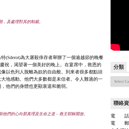
朗，及處理對其的制裁
。
(Sderot)為大屠殺倖存者舉辦了一個逾越節的晚餐
同來慶祝，渴望著一個美好的晚上。在宴席中，救恩的
分類
就像以色列人脫離為奴的自由般。到來者很多都點頭
分
大大地感動。他們大多數都是未信者。令人難過的一
類
期，他們的身體也更顯衰退和脆弱。
聯絡資
願他們的心向那真理及生命之道
–
救主耶穌開放
。
電 話：（
電 郵：inf