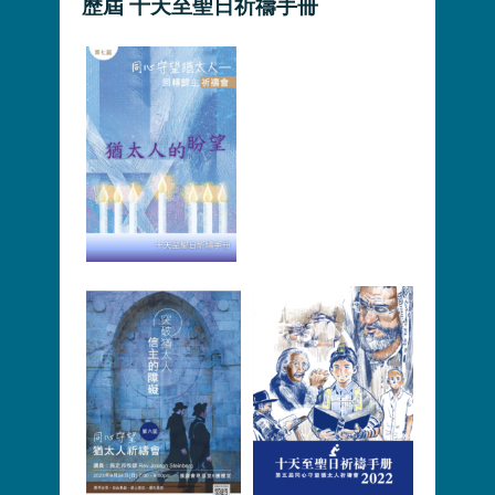
歷屆 十天至聖日祈禱手冊