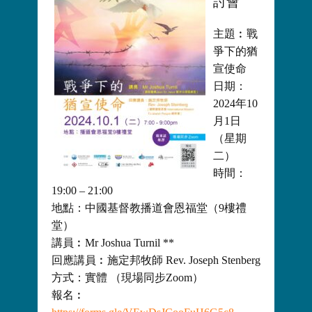
討會
主題︰戰
爭下的猶
宣使命
日期：
2024年10
月1日
（星期
二）
時間：
19:00 – 21:00
地點：中國基督教播道會恩福堂（9樓禮
堂）
講員︰Mr Joshua Turnil **
回應講員︰施定邦牧師 Rev. Joseph Stenberg
方式：實體 （現場同步Zoom）
報名︰