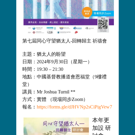
第七屆同心守望猶太人-回轉歸主 祈禱會
主題︰猶太人的盼望
日期：2024年9月30日（星期一）
時間：19:30 – 21:30
地點：中國基督教播道會恩福堂（9樓禮
堂）
講員︰Mr Joshua Turnil **
方式：實體 （現場同步Zoom）
報名︰
https://forms.gle/dJHVNp2sCiPigVew7
本年更
加設 研