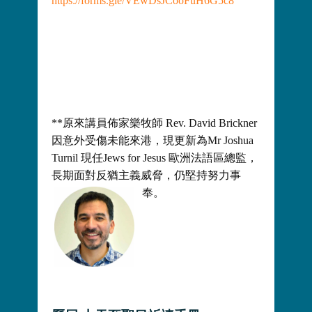
https://forms.gle/VEwDsJCooFuH6G5c8
**原來講員佈家樂牧師 Rev. David Brickner
因意外受傷未能來港，現更新為Mr Joshua
Turnil 現任Jews for Jesus 歐洲法語區總監，
長期面對反猶主義威脅，仍堅持努力事
奉。