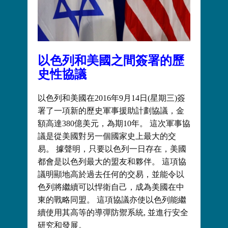
以色列和美國之間簽署的歷
史性協議
以色列和美國在2016年9月14日(星期三)簽
署了一項新的歷史軍事援助計劃協議，金
額高達380億美元，為期10年。 這次軍事協
議是從美國對另一個國家史上最大的交
易。 據聲明，只要以色列一日存在，美國
都會是以色列最大的盟友和夥伴。 這項協
議明顯地高於過去任何的交易，並能令以
色列將繼續可以悍衛自己，成為美國在中
東的戰略同盟。 這項協議亦使以色列能繼
續使用其高等的導彈防禦系統, 並進行安全
研究和發展。