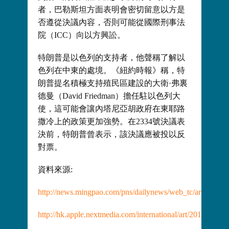
者，巴勒斯坦方面表明會密切留意以方是
否遵從決議內容，否則可能從國際刑事法
院（ICC）向以方興訟。
特朗普是以色列的支持者，他聲稱了解以
色列在中東的處境。《紐約時報》稱，特
朗普提名積極支持殖民區建設的大衛·弗裏
德曼（David Friedman）擔任駐以色列大
使，這可能會讓內塔尼亞胡政府在東耶路
撒冷上的政策更加強勢。在2334號決議表
決前，特朗普曾表示，該決議應被投以反
對票。
資料來源:
http://news.mingpao.com/pns/dailynews/web_tc/article/
http://hk.apple.nextmedia.com/international/art/20161225