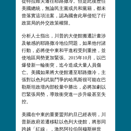
從特拉維夫遷往耶路撒冷。但是此後歷任
美國總統，無論民主黨或共和黨籍，都未
曾落實這項法案，認為國會此舉侵犯了行
政當局的外交政策權限。
分析人士指出，川普的大使館搬遷計畫涉
及敏感的耶路撒冷地位問題，如果他付諸
行動，必將使中東和平進程受到重挫，並
使地區局勢更加緊張。2015年10月，以巴
爆發新一輪衝突，迄今造成大量人員傷
亡。美國如果將大使館遷至耶路撒冷，主
張對以色列武裝鬥爭的哈馬斯很可能在巴
勒斯坦政壇內部較量中勝出，必將加劇以
巴緊張局勢，導致衝突進一步升級甚至失
控。
美國在中東的重要盟邦約旦已經表明，川
普新政府若遷移駐以色列大使館，將形同
跨越「紅線」，激怒阿拉伯與穆斯林世