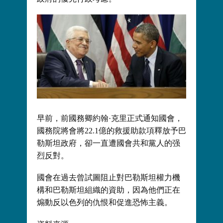
早前，前國務卿約翰·克里正式通知國會，
國務院將會將22.1億的救援助款項釋放予巴
勒斯坦政府，卻一直遭國會共和黨人的强
烈反對。
國會在過去曾試圖阻止對巴勒斯坦權力機
構和巴勒斯坦組織的資助，因為他們正在
煽動反以色列的仇恨和促進恐怖主義。