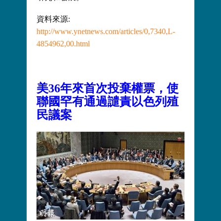
資料來源:
http://www.ynetnews.com/articles/0,7340,L-
4854962,00.html
美36年來首次投棄權票，使
聯國罕有通過譴責以色列殖
民議案