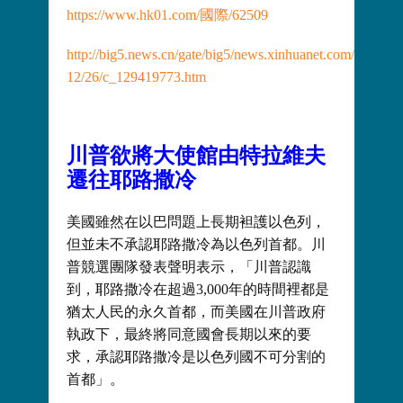
https://www.hk01.com/國際/62509
http://big5.news.cn/gate/big5/news.xinhuanet.com/world/2
12/26/c_129419773.htm
川普欲將大使館由特拉維夫
遷往耶路撒冷
美國雖然在以巴問題上長期袒護以色列，
但並未不承認耶路撒冷為以色列首都。川
普競選團隊發表聲明表示，「川普認識
到，耶路撒冷在超過3,000年的時間裡都是
猶太人民的永久首都，而美國在川普政府
執政下，最終將同意國會長期以來的要
求，承認耶路撒冷是以色列國不可分割的
首都」。