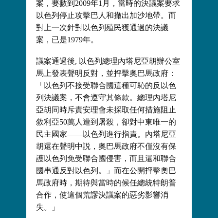
案，要數到2009年1月，當時的決議案要求
以色列停止攻擊巴人和撤出加沙地帶。而
對上一次針對以色列殖民獲通過的決議
案，已是1979年。
議案通過後, 以色列總理內塔尼亞胡辦公室
馬上發表聲明反對，並抨擊奧巴馬政府：
「以色列不接受聯合國這種可恥的反以色
列決議案，不會遵守其條款。總理內塔尼
亞胡同時斥責安理會未採取任何措施阻止
敘利亞50萬人遭到屠殺，卻對中東唯一的
民主國家——以色列進行指責。內塔尼亞
胡還在聲明中説，奧巴馬政府不僅沒有保
護以色列免受聯合國侵害，而且還和聯合
國串通反對以色列。」而在公開抨擊奧巴
馬政府時，期待與當時的候任總統特朗普
合作，使這個荒謬決議案的惡劣影響消
失。」