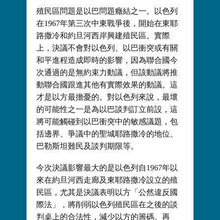
殖民區問題是以巴問題癥結之一。以色列
在1967年第三次中東戰爭後，開始在東耶
路撒冷和約旦河西岸興建殖民區。實際
上，決議不會對以色列、以巴衝突或有關
和平進程造成即時的影響，因為聯合國今
次通過的是無約束力動議，但該動議將推
動聯合國跟進其他有實際效果的動議。這
才是以方最擔憂的。對以色列來說，最壞
的可能性之一是為以巴談判訂立前設，這
將可能觸碰到以巴衝突中的敏感議題，包
括邊界、爭議中的聖城耶路撒冷的地位、
巴勒斯坦難民及談判期限等。
今次決議影響最大的是以色列自1967年以
來在約旦河西走廊及東耶路撒冷設立的殖
民區，尤其是決議表明以方「公然違反國
際法」，將削弱以色列殖民區在之後的談
判桌上的合法性，減少以方的籌碼。再