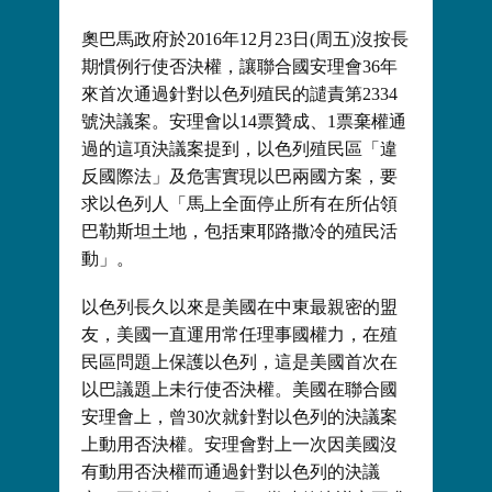
奧巴馬政府於2016年12月23日(周五)沒按長
期慣例行使否決權，讓聯合國安理會36年
來首次通過針對以色列殖民的譴責第2334
號決議案。安理會以14票贊成、1票棄權通
過的這項決議案提到，以色列殖民區「違
反國際法」及危害實現以巴兩國方案，要
求以色列人「馬上全面停止所有在所佔領
巴勒斯坦土地，包括東耶路撒冷的殖民活
動」。
以色列長久以來是美國在中東最親密的盟
友，美國一直運用常任理事國權力，在殖
民區問題上保護以色列，這是美國首次在
以巴議題上未行使否決權。美國在聯合國
安理會上，曾30次就針對以色列的決議案
上動用否決權。安理會對上一次因美國沒
有動用否決權而通過針對以色列的決議