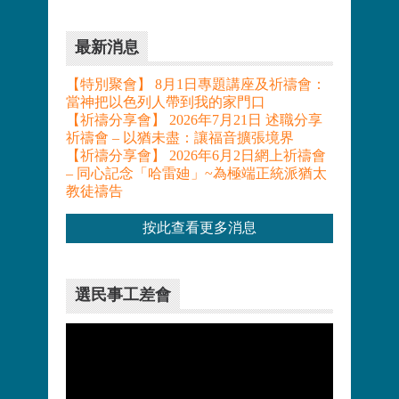
最新消息
【特別聚會】 8月1日專題講座及祈禱會：
當神把以色列人帶到我的家門口
【祈禱分享會】 2026年7月21日 述職分享
祈禱會 – 以猶未盡：讓福音擴張境界
【祈禱分享會】 2026年6月2日網上祈禱會
– 同心記念「哈雷廸」~為極端正統派猶太
教徒禱告
按此查看更多消息
選民事工差會