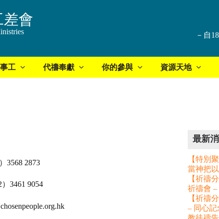
工差會
nistries
－自1
事工
代禱奉獻
你的參與
資源天地
最新消
【特別聚
568 2873
當神把以
【祈禱分享
61 9054
祈禱會 
【祈禱分
people.org.hk
– 同心
教徒禱告