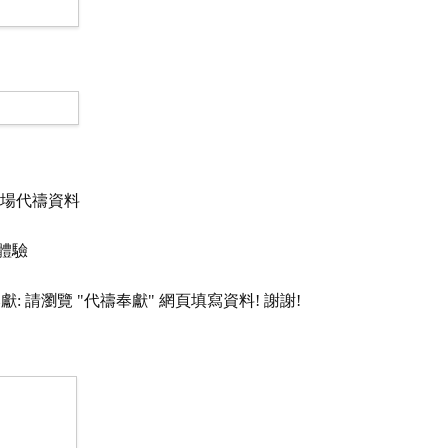
及工場代禱資料
前線體驗
持 * 奉獻: 請瀏覽 "代禱奉獻" 網頁填寫資料! 謝謝!