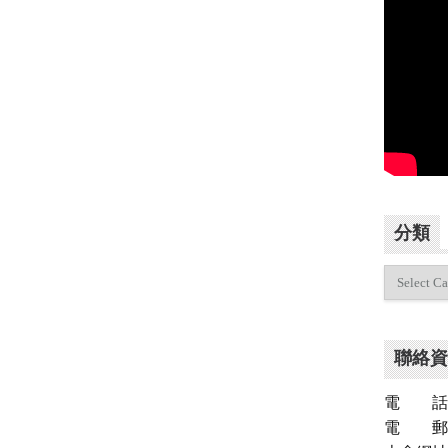
分類
分
類
聯絡資
電 話：（
電 郵：inf