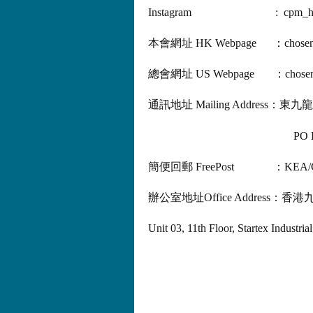
Instagram : cpm_hk
本會網址 HK Webpage ：chosenpeo
總會網址 US Webpage ：chosenp
通訊地址 Mailing Address：
PO Box 68560, Kowlo
簡便回郵 FreePost ：KEA/CT
辦公室地址Office Address
Unit 03, 11th Floor, Startex Industr