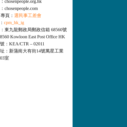
osenpeople.org.hk
hosenpeople.com
ok 專頁：
選民事工差會
m：
cpm_hk_ig
：東九龍郵政局郵政信箱 68560號
8560 Kowloon East Post Office HK
KEA/CTR – 02011
址：新蒲崗大有街14號萬星工業
03室