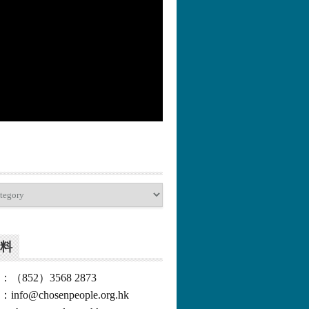
更多>>
料
852）3568 2873
o@chosenpeople.org.hk