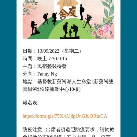
日期：13/09/2022（星期二）
時間：晚上 7:30-9:15
主題：民宿整裝待發
分享：Fanny Ng
地點：基督教新蒲崗潮人生命堂 (新蒲崗雙
喜街9號匯達商業中心10樓)
報名表
https://forms.gle/75XAUdpUnGJuQRmCA
防疫注意 : 出席者須遵照防疫要求，請於教