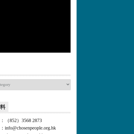
更多>>
料
852）3568 2873
o@chosenpeople.org.hk