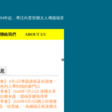
894年起，專注向普世猶太人傳揚福音
聯絡我們
ABOUT US
息
會】 8月1日專題講座及祈禱會：
色列人帶到我的家門口
會】 2026年7月21日 述職分享
– 以猶未盡：讓福音擴張境界
享會】 2026年6月2日網上祈禱會
記念「哈雷廸」~為極端正統派猶太