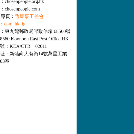
osenpeople.org.hk
hosenpeople.com
ok 專頁：
選民事工差會
m：
cpm_hk_ig
：東九龍郵政局郵政信箱 68560號
8560 Kowloon East Post Office HK
KEA/CTR – 02011
址：新蒲崗大有街14號萬星工業
03室