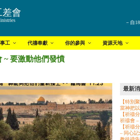
工差會
nistries
－自1
事工
代禱奉獻
你的參與
資源天地
會 ~ 要激動他們發憤
最新消
【特別聚
當神把以
【祈禱分享
祈禱會 
【祈禱分
– 同心
教徒禱告