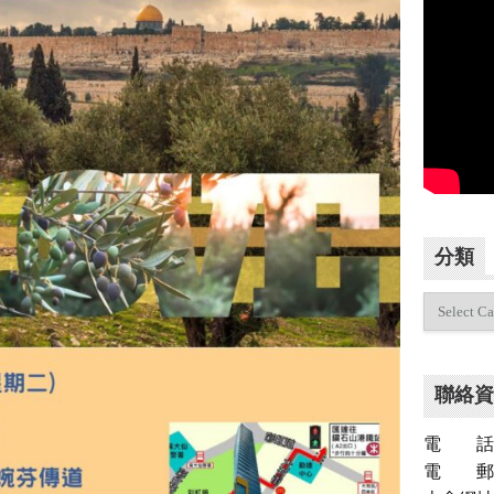
分類
分
類
聯絡資
電 話：（
電 郵：inf