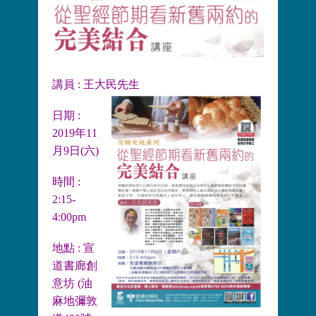
講員 : 王大民先生
日期 :
2019年11
月9日(六)
時間 :
2:15-
4:00pm
地點 :
宣
道書廊創
意坊 (油
麻地彌敦