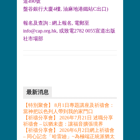
道490號
盤谷銀行大廈4樓, 油麻地港鐵站C出口)
報名及查詢 : 網上報名, 電郵至
info@cap.org.hk, 或致電2782 0055宣道出版
社市場部
最新消息
【特別聚會】 8月1日專題講座及祈禱會：
當神把以色列人帶到我的家門口
【祈禱分享會】 2026年7月21日 述職分享
祈禱會 – 以猶未盡：讓福音擴張境界
【祈禱分享會】 2026年6月2日網上祈禱會
– 同心記念「哈雷廸」~為極端正統派猶太