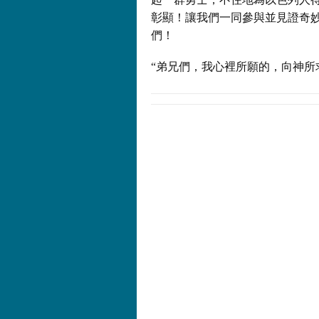
彰顯！讓我們一同參與並見證奇
們！
“弟兄們，我心裡所願的，向神所求