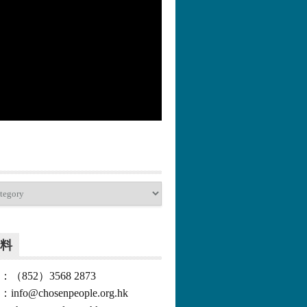
更多>>
料
852）3568 2873
o@chosenpeople.org.hk