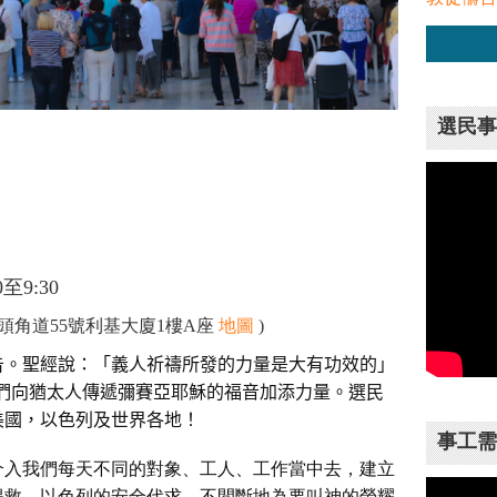
選民事
至9:30
頭角道55號利基大廈1樓A座
地圖
)
告。聖經說：「義人祈禱所發的力量是大有功效的」
為我們向猶太人傳遞彌賽亞耶穌的福音加添力量。選民
美國，以色列及世界各地！
事工需
介入我們每天不同的對象、工人、工作當中去，建立
得救，以色列的安全代求，不間斷地為要叫神的榮耀