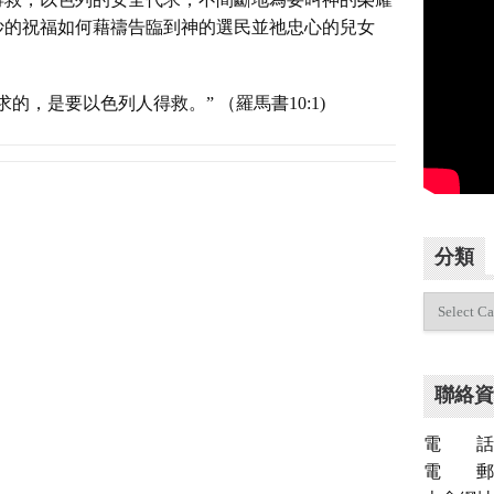
妙的祝福如何藉禱告臨到神的選民並祂忠心的兒女
的，是要以色列人得救。” （羅馬書10:1)
分類
分
類
聯絡資
電 話：（
電 郵：inf