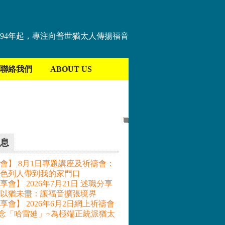
894年起，專注向普世猶太人傳揚福音
聯絡我們
ABOUT US
息
會】 8月1日專題講座及祈禱會：
色列人帶到我的家門口
會】 2026年7月21日 述職分享
– 以猶未盡：讓福音擴張境界
享會】 2026年6月2日網上祈禱會
記念「哈雷廸」~為極端正統派猶太