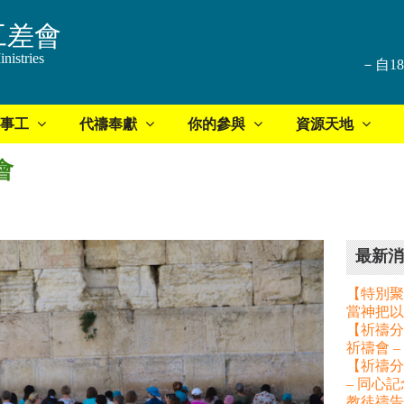
工差會
nistries
－自1
事工
代禱奉獻
你的參與
資源天地
會
最新消
【特別聚
當神把以
【祈禱分享
祈禱會 
【祈禱分
– 同心
教徒禱告