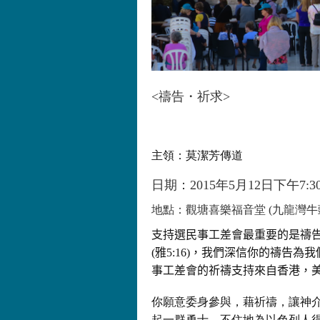
<禱告・祈求>
主領：莫潔芳傳道
日期：2015年5月12日下午7:30
地點：觀塘喜樂福音堂 (九龍灣牛
支持選民事工差會最重要的是禱
(雅5:16)，我們深信你的禱告
事工差會的祈禱支持來自香港，
你願意委身參與，藉祈禱，讓神
起一群勇士，不住地為以色列人