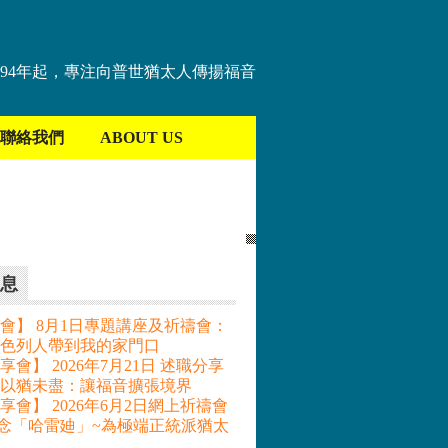
894年起，專注向普世猶太人傳揚福音
聯絡我們
ABOUT US
息
會】 8月1日專題講座及祈禱會：
色列人帶到我的家門口
會】 2026年7月21日 述職分享
– 以猶未盡：讓福音擴張境界
享會】 2026年6月2日網上祈禱會
記念「哈雷廸」~為極端正統派猶太