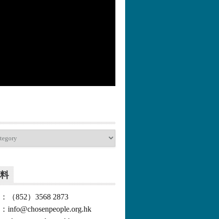
更多>>
料
852）3568 2873
o@chosenpeople.org.hk