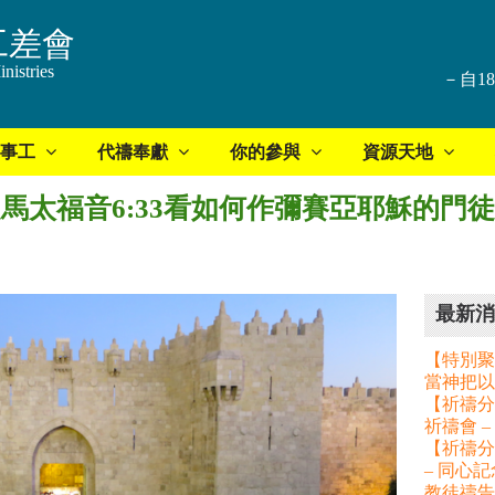
工差會
nistries
－自1
事工
代禱奉獻
你的參與
資源天地
：從馬太福音6:33看如何作彌賽亞耶穌的門徒
最新消
【特別聚
當神把以
【祈禱分享
祈禱會 
【祈禱分
– 同心
教徒禱告