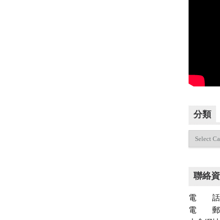
分類
分
類
聯絡資
電 話：（
電 郵：inf