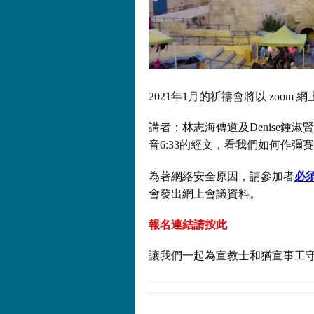
2021年1月的祈禱會將以 zoom 
講者：林志海傳道及Denise鍾
音6:33的經文，看我們如何作彌
為著網絡安全原因，請參加者
必
會發出網上會議資料。
報名連結請按此
讓我們一起為宣教士和猶宣事工