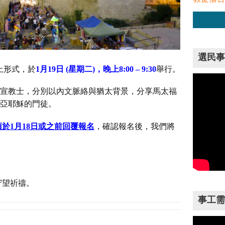
選民事
網上形式，於
1月19日 (星期二)，晚上8:00 – 9:30
舉行。
淑賢宣教士，分別以內文脈絡與猶太背景，分享馬太福
賽亞耶穌的門徒。
須於1月18日或之前回覆報名
，確認報名後，我們將
守望祈禱。
事工需