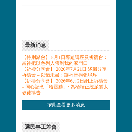
最新消息
【特別聚會】 8月1日專題講座及祈禱會：
當神把以色列人帶到我的家門口
【祈禱分享會】 2026年7月21日 述職分享
祈禱會 – 以猶未盡：讓福音擴張境界
【祈禱分享會】 2026年6月2日網上祈禱會
– 同心記念「哈雷廸」~為極端正統派猶太
教徒禱告
按此查看更多消息
選民事工差會