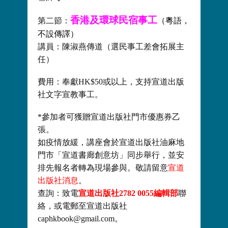
香港及環球民宿事工
第二節：
（粵語，
不設傳譯）
講員：陳淑燕傳道（選民事工差會拓展主
任）
費用：奉獻HK$50或以上，支持宣道出版
社文字宣教事工。
*參加者可獲贈宣道出版社門市優惠券乙
張。
如疫情放緩，講座會於宣道出版社油麻地
門市「宣道書廊創意坊」同步舉行，並安
排先報名者轉為現場參與。敬請留意
宣道
出版社消息
。
查詢：致電
宣道出版社2782 0055編輯部
聯
絡，或電郵至宣道出版社
caphkbook@gmail.com。