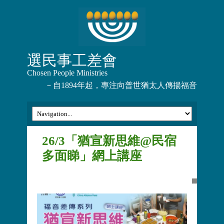
選民事工差會
Chosen People Ministries
－自1894年起，專注向普世猶太人傳揚福音
26/3「猶宣新思維@民宿
多面睇」網上講座