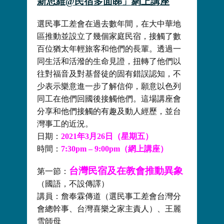
新思維@民宿多面睇」網上講座
選民事工差會在過去數年間，在大中華地
區推動並設立了幾個家庭民宿，接觸了數
百位猶太年輕旅客和他們的長輩。透過一
同生活和活潑的生命見證，扭轉了他們以
往對福音及對基督徒的固有錯誤認知，不
少表示樂意進一步了解信仰，願意以色列
同工在他們回國後接觸他們。這場講座會
分享和他們接觸的有趣及動人經歷，並台
灣事工的近況。
日期：
2021年3月26日（星期五）
時間：
7:30pm – 9:00pm（網上講座）
台灣民宿及在教會推動異象
第一節：
（國語，不設傳譯）
講員：詹奉霖傳道（選民事工差會台灣分
會總幹事、台灣喜樂之家主責人）、王麗
雪師母