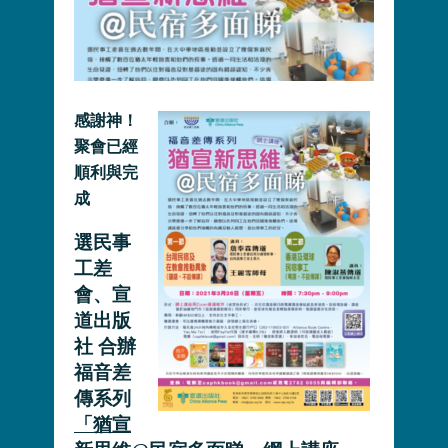
感謝神！
聚會已經
順利與完
成
選民事
工差
會、宣
道出版
社 合辦
福音差
傳系列
「猶宣