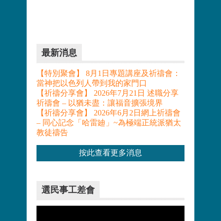
最新消息
【特別聚會】 8月1日專題講座及祈禱會：
當神把以色列人帶到我的家門口
【祈禱分享會】 2026年7月21日 述職分享
祈禱會 – 以猶未盡：讓福音擴張境界
【祈禱分享會】 2026年6月2日網上祈禱會
– 同心記念「哈雷廸」~為極端正統派猶太
教徒禱告
按此查看更多消息
選民事工差會