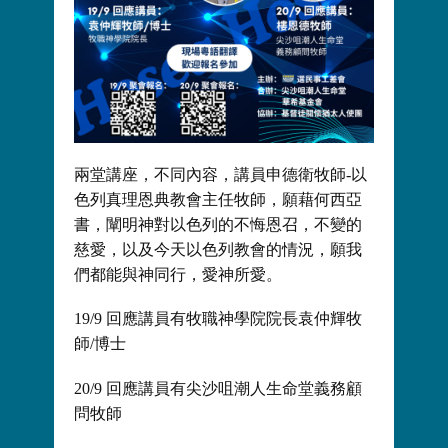
兩堂講座，不同內容，講員申德衛牧師-以
色列真理恩典教會主任牧師，願藉何西亞
書，闡明神對以色列的不悔恩召，不變的
慈愛，以及今天以色列教會的情況，願我
們都能與神同行，愛神所愛。
19/9 回應講員有牧職神學院院長袁仲輝牧
師/博士
20/9 回應講員有尖沙咀潮人生命堂義務顧
問牧師