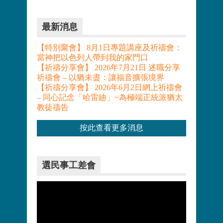
最新消息
【特別聚會】 8月1日專題講座及祈禱會：
當神把以色列人帶到我的家門口
【祈禱分享會】 2026年7月21日 述職分享
祈禱會 – 以猶未盡：讓福音擴張境界
【祈禱分享會】 2026年6月2日網上祈禱會
– 同心記念「哈雷廸」~為極端正統派猶太
教徒禱告
按此查看更多消息
選民事工差會