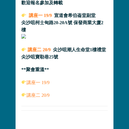
歡迎報名參加及轉載
講座一 19/9
宣道會希伯崙堂副堂
尖沙咀柯士甸路20-20A號 保發商業大廈2
樓
講座二 20/9
尖沙咀潮人生命堂1樓禮堂
尖沙咀寶勒巷25號
**聚會重溫**
講座一 19/9
講座二 20/9