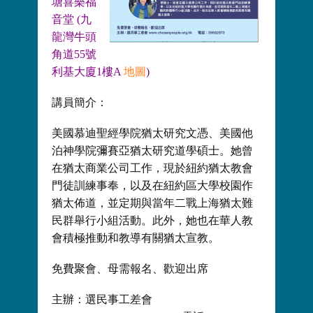
塘喜樂福
音堂 (九
龍灣牛頭
角道55號
利基大廈1樓A
地圖
)
講員簡介：
美國慕迪聖經學院猶太研究文憑、美國他
泊神學院彌賽亞猶太研究道學碩士。她曾
在猶太商業公司工作，現於紐約猶太教會
門徒訓練事奉，以及在紐約區大學校園作
猶太佈道，並定期與當年二戰上海猶太難
民群舉行小組活動。此外，她也在華人教
會積極推動和教導有關猶太宣教。
免費聚會、母需報名、歡迎出席
主辦：選民事工差會