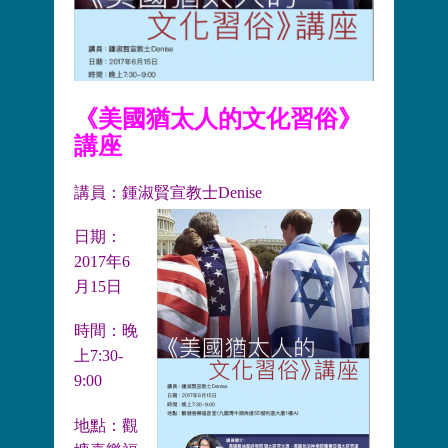
《美國猶太人的文化習俗》
講座
講員：鍾淑賢宣教士Denise
日期：
2017年6
月15日
時間：晚
上7:30-
9:00
地點：觀