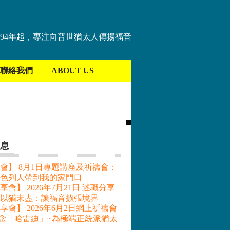
894年起，專注向普世猶太人傳揚福音
聯絡我們
ABOUT US
息
會】 8月1日專題講座及祈禱會：
色列人帶到我的家門口
會】 2026年7月21日 述職分享
– 以猶未盡：讓福音擴張境界
享會】 2026年6月2日網上祈禱會
記念「哈雷廸」~為極端正統派猶太