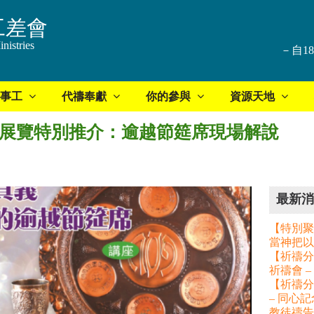
工差會
nistries
－自1
事工
代禱奉獻
你的參與
資源天地
三屆聖經展覽特別推介：逾越節筵席現場解說
最新消
【特別聚
當神把以
【祈禱分享
祈禱會 
【祈禱分
– 同心
教徒禱告