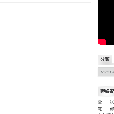
分類
分
類
聯絡資
電 話：（
電 郵：inf