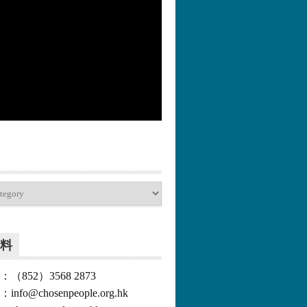
更多>>
料
852）3568 2873
o@chosenpeople.org.hk