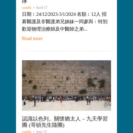
隊
cpmhk
• April 17
日期︰24/12/2023-3/1/2024 名額︰12人 招
募醫護及非醫護弟兄姊妹一同參與﹙特別
歡迎物理治療師及中醫師之弟...
Read more
認識以色列。關懷猶太人 – 九天學習
團 (哥頓先生隨團)
cpmhk
• June 15