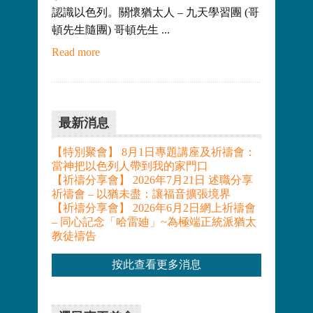
認識以色列。關懷猶太人 – 九天學習團 (哥
頓先生隨團) 哥頓先生 ...
Read more
最新消息
【特別聚會】 8月1日專題講座及祈禱會：
當神把以色列人帶到我的家門口
【祈禱分享會】 2026年7月21日 述職分享
祈禱會 – 以猶未盡：讓福音擴張境界
【祈禱分享會】 2026年6月2日網上祈禱會
– 同心記念「哈雷廸」~為極端正統派猶太
教徒禱告
按此查看更多消息