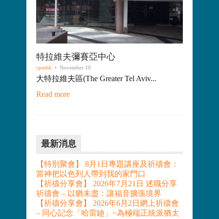
特拉維夫彌賽亞中心
cpmhk
• November 10
大特拉維夫區(The Greater Tel Aviv...
Read more
最新消息
【特別聚會】 8月1日專題講座及祈禱會：
當神把以色列人帶到我的家門口
【祈禱分享會】 2026年7月21日 述職分享
祈禱會 – 以猶未盡：讓福音擴張境界
【祈禱分享會】 2026年6月2日網上祈禱會
– 同心記念「哈雷廸」~為極端正統派猶太