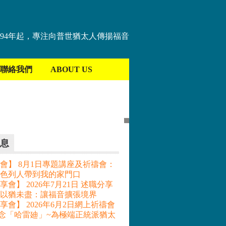
894年起，專注向普世猶太人傳揚福音
聯絡我們
ABOUT US
息
會】 8月1日專題講座及祈禱會：
色列人帶到我的家門口
會】 2026年7月21日 述職分享
– 以猶未盡：讓福音擴張境界
享會】 2026年6月2日網上祈禱會
記念「哈雷廸」~為極端正統派猶太