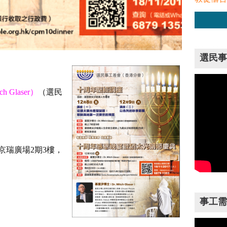
選民事
 Glaser）
（選民
京瑞廣場2期3樓，
事工需