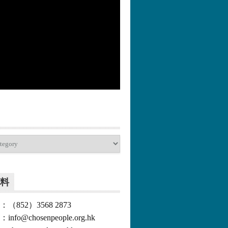
更多>>
料
852）3568 2873
o@chosenpeople.org.hk