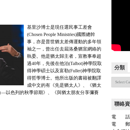
基里沙博士是現任選民事工差會
(Chosen People Ministries)國際總幹
事，亦是普世猶太差傳運動的多年領
袖之一，曾出任去屆洛桑猶宣網絡的
執委。他是猶太歸主者，宣教事奉超
過40年，先後在他泊(Talbot)神學院取
分類
得神學碩士以及富勒(Fuller)神學院取
得哲學博士。他所出版的書籍被翻譯
分
成中文的有《先是猶太人》、《猶太
類
角―以色列的秋季節期》、《與猶太朋友分享彌賽
聯絡資
電 話：（
電 郵：inf