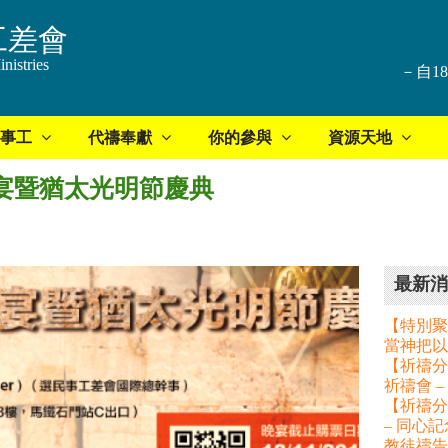
工差會
nistries
－自1
事工
代禱奉獻
你的參與
資源天地
恩晚宴暨猶太光明節慶典
最新消
【特別聚
當神把以
【祈禱分享
祈禱會 
【祈禱分
– 同心
教徒禱告