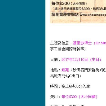
主禮及信息：
基里沙博士（Dr Mitch
事工差會國際總幹事)
日期：
2017年12月10日（主日）
地點：
煌苑
（沙田石門安群街1號
馬鐵石門站C出口）
時間：晚上6時30分入席
費用：
每位$300（大小同價）