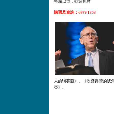
每席12位，歡迎包席
購票及查詢：6879 1353
人的彌賽亞》、《吹響得贖的號
亞》。