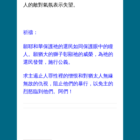
人的敵對氣氛表示失望。
祈禱：
願耶和華保護衪的選民如同保護眼中的瞳
人。願猶大的獅子彰顯祂的威榮，為衪的
選民發聲，施行公義。
求主遏止人罪性裡的憎恨和對猶太人無緣
無故的仇視，阻止他們的暴行，以免主的
烈怒臨到他們。阿們！