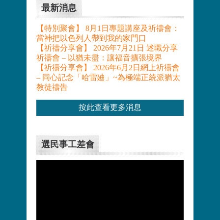
最新消息
【特別聚會】 8月1日專題講座及祈禱會：
當神把以色列人帶到我的家門口
【祈禱分享會】 2026年7月21日 述職分享
祈禱會 – 以猶未盡：讓福音擴張境界
【祈禱分享會】 2026年6月2日網上祈禱會
– 同心記念「哈雷廸」~為極端正統派猶太
教徒禱告
按此查看更多消息
選民事工差會