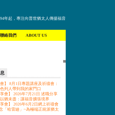
894年起，專注向普世猶太人傳揚福音
聯絡我們
ABOUT US
息
會】 8月1日專題講座及祈禱會：
色列人帶到我的家門口
會】 2026年7月21日 述職分享
– 以猶未盡：讓福音擴張境界
享會】 2026年6月2日網上祈禱會
記念「哈雷廸」~為極端正統派猶太