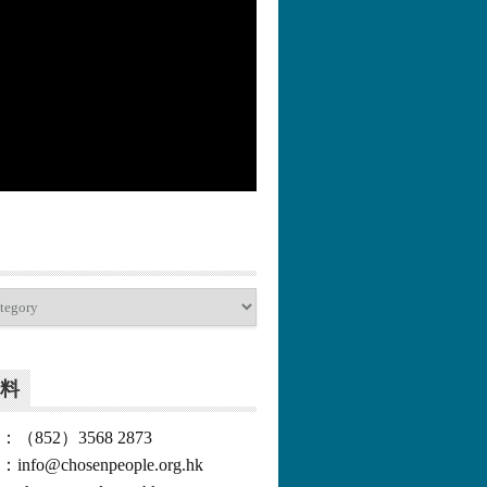
更多>>
料
852）3568 2873
o@chosenpeople.org.hk