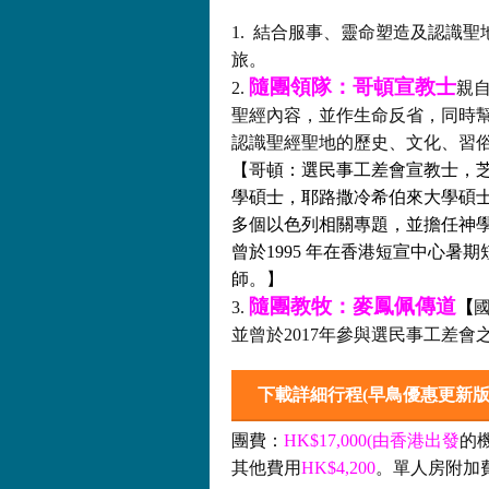
1. 結合服事、靈命塑造及認識聖
旅。
隨團領隊：哥頓宣教士
2.
親
聖經內容，並作生命反省，同時
認識聖經聖地的歷史、文化、習
【哥頓：選民事工差會宣教士，
學碩士，耶路撒冷希伯來大學碩
多個以色列相關專題，並擔任神
曾於1995 年在香港短宣中心
師。】
隨團教牧：麥鳳佩傳道
3.
【
並曾於2017年參與選民事工差會之Sh
下載詳細行程(早鳥優惠更新版
團費：
HK$17,000(由香港出發
的
其他費用
HK$4,200
。單人房附加費