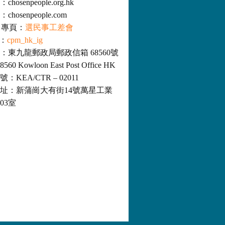
osenpeople.org.hk
hosenpeople.com
ok 專頁：
選民事工差會
m：
cpm_hk_ig
：東九龍郵政局郵政信箱 68560號
8560 Kowloon East Post Office HK
KEA/CTR – 02011
址：新蒲崗大有街14號萬星工業
03室