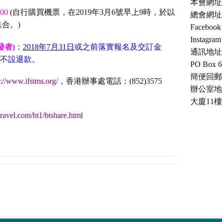
本會網址：ch
00
(自行購買機票，在2019年3月6號早上9時，於以
總會網址：c
合。)
Facebo
Instagra
發者)
：
2018年7月31日
或之前落實報名及交訂金
通訊地址
費，不設退款。
PO Box 6
簡便回郵號：
p://www.ifstms.org/
，香港辦事處電話：(852)3575
辦公室地
大廈11樓
travel.com/bt1/btshare.html