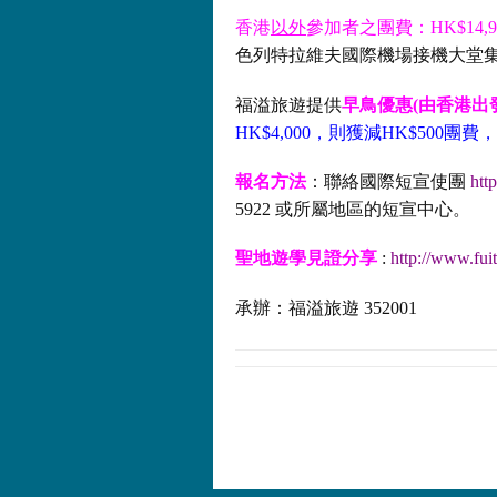
香港
以外
參加者之團費：HK$14,9
色列特拉維夫國際機場接機大堂集
福溢旅遊提供
早鳥優惠(由香港出
HK$4,000，則獲減HK$500團
報名方法
：聯絡國際短宣使團
htt
5922 或所屬地區的短宣中心。
聖地遊學見證分享
:
http://www.fui
承辦：福溢旅遊 352001