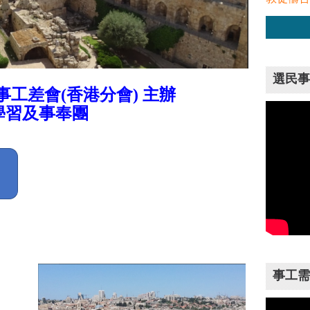
選民事
事工差會(香港分會) 主辦
 聖地學習及事奉團
事工需