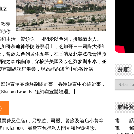
地之
自教導
幫助你
俗和生活，帶領你一同關愛以色列，接觸猶太人。
芝加哥慕迪神學院道學碩士，芝加哥三一國際大學神
士，曾於以色列居住五年，在香港及北美眾教會講授
學院之客席講師，穿梭於美國及以色列參與事奉，並
暑期短宣訓練課程畢業，現為紐約短宣中心客座講
分類
分
國際短宣使團義務副總幹事、香港短宣中心總幹事，
類
alom Brooklyn紐約猶宣體驗週。
】
聯絡資
)
電 話：（
機票費及住宿)，另導遊、司機、餐廳及酒店小費等
電 郵：inf
HK$3,000。團費不包括私人開支和旅遊保險。