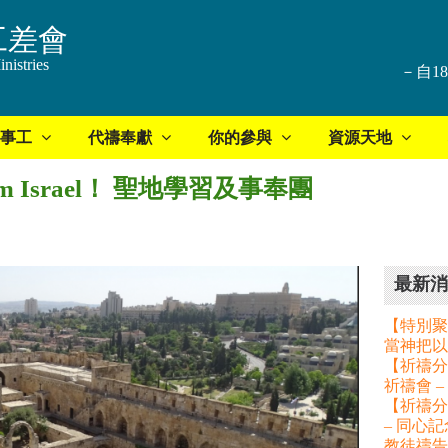
工差會
nistries
－自1
事工
代禱奉獻
你的參與
資源天地
Shalom Israel！ 聖地學習及事奉團
最新消
【特別聚
當神把以
【祈禱分享
祈禱會 
【祈禱分
– 同心
教徒禱告