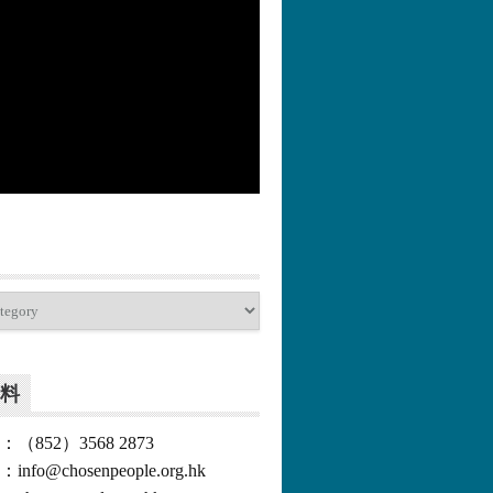
更多>>
料
852）3568 2873
o@chosenpeople.org.hk