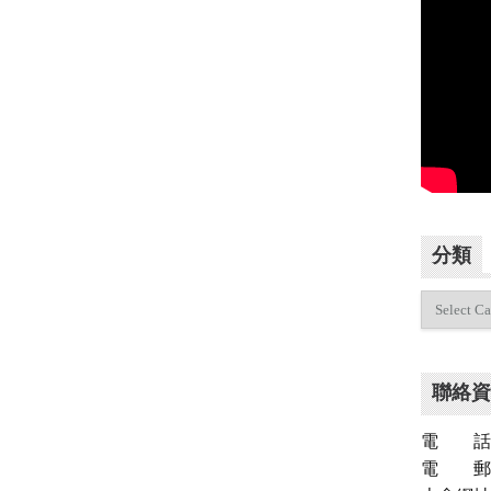
分類
分
類
聯絡資
電 話：（
電 郵：inf