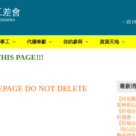
工差會
nistries
－自1
事工
代禱奉獻
你的參與
資源天地
HIS PAGE!!!
最新消
MEPAGE DO NOT DELETE
【特別聚
當神把以
【祈禱分享
祈禱會 
【祈禱分
– 同心
教徒禱告