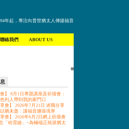
894年起，專注向普世猶太人傳揚福音
聯絡我們
ABOUT US
息
會】 8月1日專題講座及祈禱會：
色列人帶到我的家門口
會】 2026年7月21日 述職分享
– 以猶未盡：讓福音擴張境界
享會】 2026年6月2日網上祈禱會
記念「哈雷廸」~為極端正統派猶太