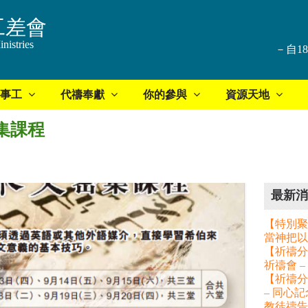
工差會
nistries
－自1
事工
代禱奉獻
你的參與
資源天地
密集課程
最新消
【特別聚
當神把以
【祈禱分享
祈禱會 
【祈禱分
– 同心
教徒禱告