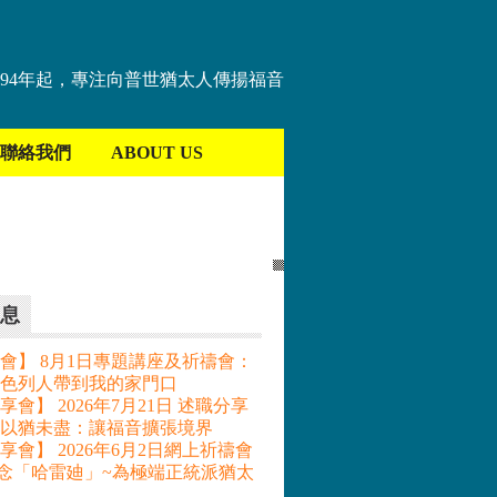
894年起，專注向普世猶太人傳揚福音
聯絡我們
ABOUT US
息
會】 8月1日專題講座及祈禱會：
色列人帶到我的家門口
會】 2026年7月21日 述職分享
– 以猶未盡：讓福音擴張境界
享會】 2026年6月2日網上祈禱會
記念「哈雷廸」~為極端正統派猶太