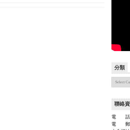
分類
分
類
聯絡資
電 話：（
電 郵：inf