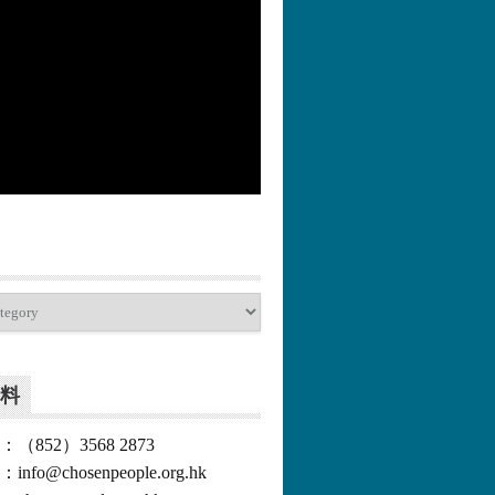
更多>>
料
852）3568 2873
o@chosenpeople.org.hk