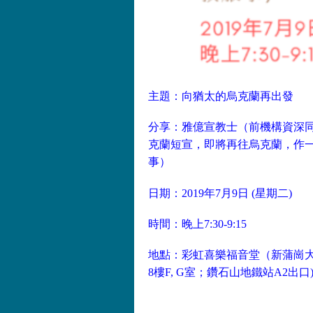
主題：向猶太的烏克蘭再出發
分享：雅億宣教士（前機構資深
克蘭短宣，即將再往烏克蘭，作
事）
日期：2019年7月9日 (星期二)
時間：晚上7:30-9:15
地點：
彩虹喜樂福音堂（新蒲崗大
8樓F, G室；鑽石山地鐵站A2出口