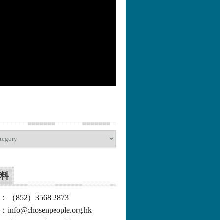
更多>>
料
852）3568 2873
o@chosenpeople.org.hk