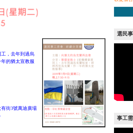
選民事
同工，去年到過烏
一年的猶太宣教服
有街3號萬迪廣場
)
事工需