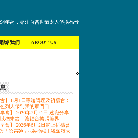
894年起，專注向普世猶太人傳揚福音
聯絡我們
ABOUT US
息
會】 8月1日專題講座及祈禱會：
色列人帶到我的家門口
會】 2026年7月21日 述職分享
– 以猶未盡：讓福音擴張境界
享會】 2026年6月2日網上祈禱會
記念「哈雷廸」~為極端正統派猶太