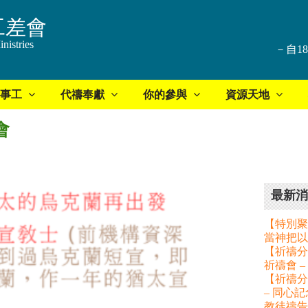
工差會
nistries
－自1
事工
代禱奉獻
你的參與
資源天地
會
最新消
【特別聚
當神把以
【祈禱分享
祈禱會 
【祈禱分
– 同心
教徒禱告