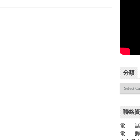
分類
分
類
聯絡資
電 話：（
電 郵：inf