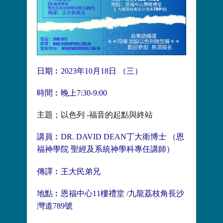
日期︰2023年10月18日 （三）
時間︰晚上7:30-9:00
主題；以色列 -福音的起點與終站
講員︰DR. DAVID DEAN丁大衛博士 （恩
福神學院 聖經及系統神學科專任講師）
傳譯︰王大民弟兄
地點︰恩福中心11樓禮堂 /九龍荔枝角長沙
灣道789號