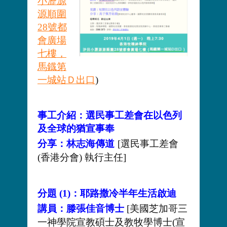
小瀝源
源順圍
28號都
會廣場
七樓，
馬鐡第
一城站Ｄ出口
)
事工介紹：選民事工差會在以色列
及全球的猶宣事奉
分享：林志海傳道
[選民事工差會
(香港分會) 執行主任]
分題 (1)：耶路撒冷半年生活啟迪
講員：滕張佳音博士
[美國芝加哥三
一神學院宣教碩士及教牧學博士(宣