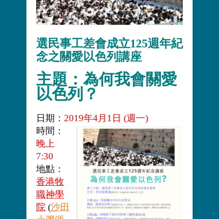
選民事工差會成立125週年紀
念之關愛以色列講座
主題：為何我會關愛
以色列？
日期：
2019年4月1日 (週一)
時間：
晚上
7:30
地點：
香港牧
職神學
院
(
沙田