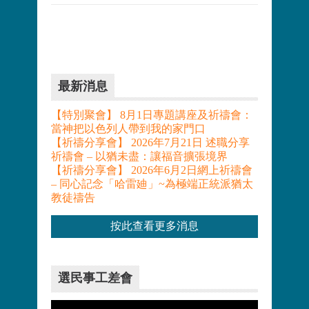
最新消息
【特別聚會】 8月1日專題講座及祈禱會：
當神把以色列人帶到我的家門口
【祈禱分享會】 2026年7月21日 述職分享
祈禱會 – 以猶未盡：讓福音擴張境界
【祈禱分享會】 2026年6月2日網上祈禱會
– 同心記念「哈雷廸」~為極端正統派猶太
教徒禱告
按此查看更多消息
選民事工差會