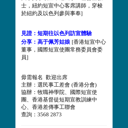
士，紐約短宣中心客席講師，穿梭
於紐約及以色列參與事奉]
見證：短期往以色列訪宣體驗
分享：高于佩芳姑娘
[香港短宣中心
董事，國際短宣使團常務委員會委
員]
毋需報名 歡迎出席
主辦：選民事工差會 (香港分會)
協辦：牧職神學院、國際短宣使
團、香港基督徒短期宣教訓練中
心、香港差傳事工聯會
查詢：3568 2873