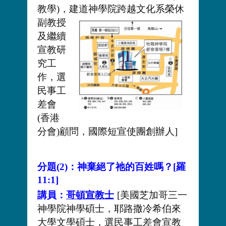
教學)，
建道神學院跨越文化系榮休
副教授
及繼續
宣教研
究工
作，選
民事工
差會
(香港
分會)顧問，國際短宣使團創辦人]
分題(2)：神棄絕了祂的百姓嗎？[羅
11:1]
講員：
哥頓宣教士
[美國芝加哥三一
神學院神學碩士，耶路撒冷希伯來
大學文學碩士，選民事工差會宣教