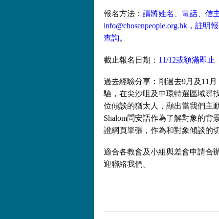
報名方法：
請將姓名、電話、信
info@chosenpeople.org.hk
，註明報名
查詢
。
截止報名日期：
11/12或額滿即止
過去經驗分享：剛過去9月及11月，我
驗，在尖沙咀及中環特選區域尋找
位傾談的猶太人，顯出當我們主
Shalom問安語作為了解對象的背景，
證網頁單張，作為和對象傾談的
適合各教會及小組與差會申請合辦往後
迎聯絡我們。