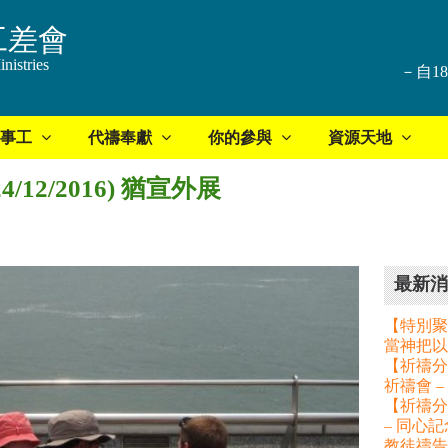
工差會
nistries
－自1
事工
代禱奉獻
你的參與
資源天地
(24/12/2016) 猶宣外展
最新消
【特別聚
當神把以
【祈禱分享
祈禱會 
【祈禱分
– 同心
教徒禱告