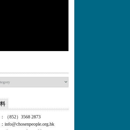
更多>>
料
852）3568 2873
o@chosenpeople.org.hk