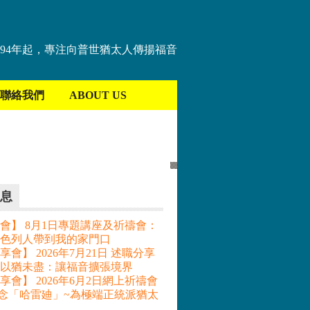
894年起，專注向普世猶太人傳揚福音
聯絡我們
ABOUT US
息
會】 8月1日專題講座及祈禱會：
色列人帶到我的家門口
會】 2026年7月21日 述職分享
– 以猶未盡：讓福音擴張境界
享會】 2026年6月2日網上祈禱會
記念「哈雷廸」~為極端正統派猶太