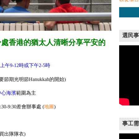
選民事
身處香港的猶太人清晰分享平安的
上午9-12時或下午2-5時
要節期光明節Hanukkah的開始)
中心海濱
範圍為主
0-9:30差會辦事處 (
地圖
)
事工需
買出隊隊衣)