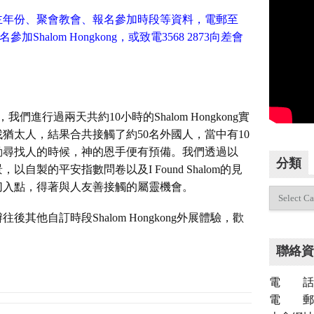
主年份、聚會教會、報名參加時段等資料，電郵至
參加Shalom Hongkong，或致電3568 2873向差會
們進行過兩天共約10小時的Shalom Hongkong實
猶太人，結果合共接觸了約50名外國人，當中有10
動尋找人的時候，神的恩手便有預備。我們透過以
分類
以自製的平安指數問卷以及I Found Shalom的見
切入點，得著與人友善接觸的屬靈機會。
分
類
其他自訂時段Shalom Hongkong外展體驗，歡
聯絡資
電 話：（
電 郵：inf