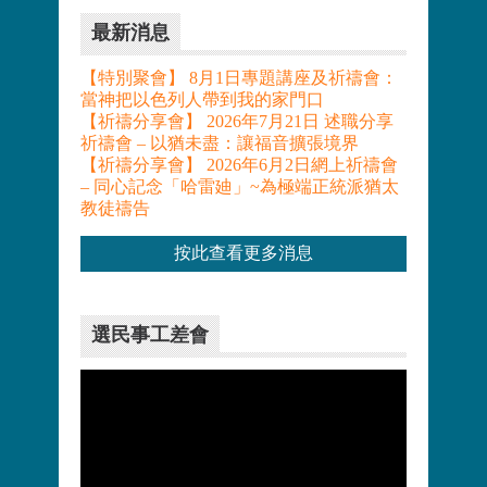
最新消息
【特別聚會】 8月1日專題講座及祈禱會：
當神把以色列人帶到我的家門口
【祈禱分享會】 2026年7月21日 述職分享
祈禱會 – 以猶未盡：讓福音擴張境界
【祈禱分享會】 2026年6月2日網上祈禱會
– 同心記念「哈雷廸」~為極端正統派猶太
教徒禱告
按此查看更多消息
選民事工差會