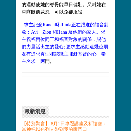
的運動使她的脊骨能早日健壯。又叫她在
軍隊眼前蒙恩，可以免卻服役。
求主記念Randall和Luda正在跟進的福音對
象：Avi，Zion 和Hana 及他們的家人。求
主祝福兩位同工和福音對象的關係，賜他
們力量活出主的愛心; 更求主感動這幾位朋
友有追求真理和認識主耶穌基督的心。奉
主名求，阿
門。
最新消息
【特別聚會】 8月1日專題講座及祈禱會：
當神把以色列人帶到我的家門口