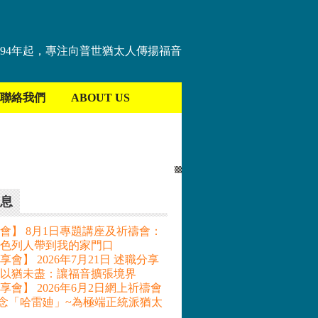
894年起，專注向普世猶太人傳揚福音
聯絡我們
ABOUT US
息
會】 8月1日專題講座及祈禱會：
色列人帶到我的家門口
會】 2026年7月21日 述職分享
– 以猶未盡：讓福音擴張境界
享會】 2026年6月2日網上祈禱會
記念「哈雷廸」~為極端正統派猶太