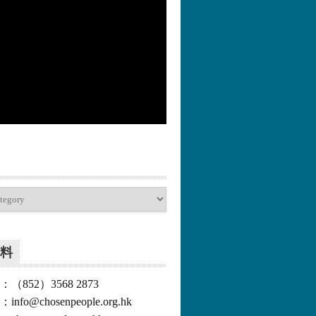
更多>>
料
852）3568 2873
o@chosenpeople.org.hk