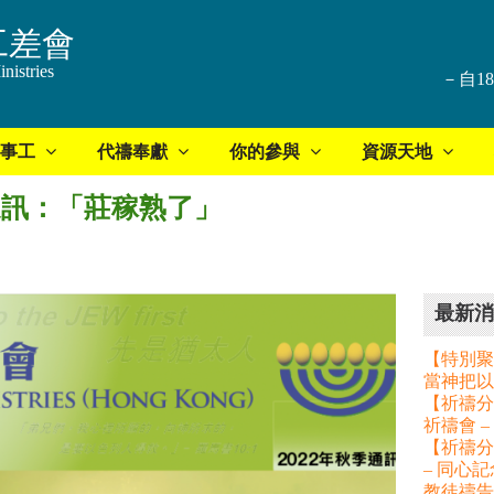
工差會
nistries
－自1
事工
代禱奉獻
你的參與
資源天地
通訊：「莊稼熟了」
最新消
【特別聚
當神把以
【祈禱分享
祈禱會 
【祈禱分
– 同心
教徒禱告