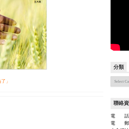
分類
分
熟了」
類
聯絡資
電 話：（
電 郵：inf