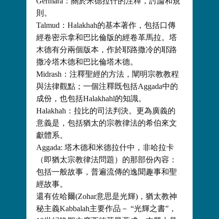
Germara：關於米德拉什的注釋，討論和規
則。
Talmud：Halakhah的基本著作，包括口傳
經卷密示拿和巴比倫版的經卷革馬拉。塔
木德有分兩個版本，作於耶路撒冷的耶路
撒冷塔木德和巴比倫塔木德。
Midrash：注釋聖經的方法，闡明宗教教程
與法律觀點；一個注釋既包括Aggada中的
成份，也包括Halakhahl的知識。
Halakhah：拉比的司法判決。更為廣義的
意義是，包括猶太的宗教律法的希伯來文
獻體系。
Aggada: 塔木德和米德拉什中，非哈拉卡
（即猶太宗教律法問題）的那部份內容：
包括一般故事，普遍流傳的逸聞趣事和聖
經故事。
還有佐哈爾(Zohar意思是光輝)，猶太教神
秘主義Kabbalah主要作品－ “光輝之書”，