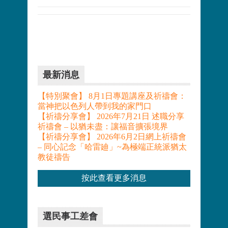
最新消息
【特別聚會】 8月1日專題講座及祈禱會：
當神把以色列人帶到我的家門口
【祈禱分享會】 2026年7月21日 述職分享
祈禱會 – 以猶未盡：讓福音擴張境界
【祈禱分享會】 2026年6月2日網上祈禱會
– 同心記念「哈雷廸」~為極端正統派猶太
教徒禱告
按此查看更多消息
選民事工差會