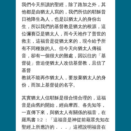
我們今天所讀的聖經，除了路加之外，其
他都是由猶太人寫的，我們所信的耶穌昔
日祂降生為人，也是以猶太人的身份出
生，所以我們的基督教是猶太的根源，這
位彌賽亞是猶太人，而今天祂作了普世的
救主，這福音是從猶太來的，現今給予所
有不同種族的人。但今天向猶太人傳福
音，卻有一個很大的難處，因以往的「基
督徒」曾迫使猶太人改信基督教，且信了
基督
教就不能再作猶太人，要放棄猶太人的身
份，而加上基督徒的名字。
其實猶太人信耶穌是很合情合理的，這福
音是由舊約開始，經由摩西、各先知等，
一直傳下來，與猶太人有關係的福音，在
羅馬書 1:2 ：「這福音是神從前藉眾先知在
聖經上所應許的．．．」這裡說明福音在