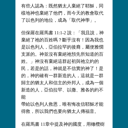
有些人認為：既然猶太人棄絕了耶穌，同
樣地神也棄絕了他們，而今天的教會取代
了以色列的地位，成為「取代神學」。
但保羅在羅馬書 11:1-2 說：「我且說，神
棄絕了祂的百姓嗎？斷乎沒有！因為我也
是以色列人，亞伯拉罕的後裔，屬便雅憫
支派的。神並沒有棄絕祂預先所知道的百
姓。」神沒有棄絕這群起初與祂立約的
民，若是的話，神就是不信實的神了！是
的，神的確有一群新造的人，這就是一群
歸主的猶太人和信主的外邦人，成為一個
新造的人，亞伯拉罕、以撒、雅各的約不
能
帶給以色列人救恩，唯有悔改信耶穌才能
得救，所以我們也要向猶太人傳福音。
在羅馬書 11章中提及神的國度，用橄欖樹