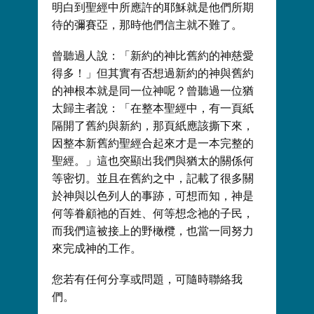
明白到聖經中所應許的耶穌就是他們所期
待的彌賽亞，那時他們信主就不難了。
曾聽過人說：「新約的神比舊約的神慈愛
得多！」但其實有否想過新約的神與舊約
的神根本就是同一位神呢？曾聽過一位猶
太歸主者說：「在整本聖經中，有一頁紙
隔開了舊約與新約，那頁紙應該撕下來，
因整本新舊約聖經合起來才是一本完整的
聖經。」這也突顯出我們與猶太的關係何
等密切。並且在舊約之中，記載了很多關
於神與以色列人的事跡，可想而知，神是
何等眷顧祂的百姓、何等想念祂的子民，
而我們這被接上的野橄欖，也當一同努力
來完成神的工作。
您若有任何分享或問題，可隨時聯絡我
們。