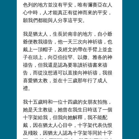
色列的地方並沒有平安，唯有彌賽亞在人
心中時，人才能真正有從神而來的平安，
願我們都能與人分享這平安。
我是猶太人，生長於南非的地方，自小爺
爺便教我禱告，他一天三次向神祈禱，也
戴上一頂帽子，及經文的帶在手臂上並盒
子在頭上，向亞伯拉罕、以撒、雅各的神
禱告，但我還是認為要靠讀祈禱書來禱
告，而從沒想過可以直接向神祈禱，我很
喜愛猶太教，並在十三歲那年行了成人
禮。
我十五歲時和一位十四歲的女朋友拍拖，
她是天主教徒，她曾在我生日時送了一個
十字架給我，但我向她解釋，我不能配
戴，因在猶太人心目中，十字架代表仇恨
及殘殺，因猶太人認為十字架等同於十字