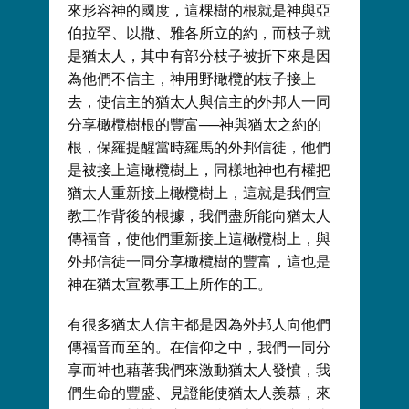
來形容神的國度，這棵樹的根就是神與亞
伯拉罕、以撒、雅各所立的約，而枝子就
是猶太人，其中有部分枝子被折下來是因
為他們不信主，神用野橄欖的枝子接上
去，使信主的猶太人與信主的外邦人一同
分享橄欖樹根的豐富──神與猶太之約的
根，保羅提醒當時羅馬的外邦信徒，他們
是被接上這橄欖樹上，同樣地神也有權把
猶太人重新接上橄欖樹上，這就是我們宣
教工作背後的根據，我們盡所能向猶太人
傳福音，使他們重新接上這橄欖樹上，與
外邦信徒一同分享橄欖樹的豐富，這也是
神在猶太宣教事工上所作的工。
有很多猶太人信主都是因為外邦人向他們
傳福音而至的。在信仰之中，我們一同分
享而神也藉著我們來激動猶太人發憤，我
們生命的豐盛、見證能使猶太人羨慕，來