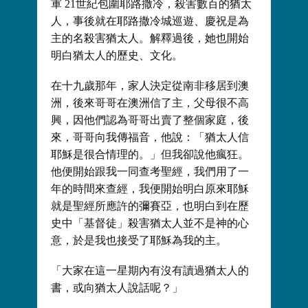
軍 21世紀包圍耶路撒冷，殺害數百的猶太
人，事後就在耶路撒冷城巡遊、慶祝是為
主的名殺害猶太人。解釋過後，她也開始
明白猶太人的歷史、文化。
在十九歲那年，家人決定從南非移居到澳
洲，後來哥哥在澳洲信了主，父母很不高
興，因他們認為哥哥出賣了整個家庭，後
來，哥哥向我傳福音，他說：「猶太人信
耶穌是很合情理的。」但我卻說他瘋狂。
他便開始跟我一同查考聖經，我們用了一
年的時間來查經，我便開始明白原來耶穌
就是聖經所應許的彌賽亞，也明白到在歷
史中「基督徒」殺害猶太人並不是神的心
意，於是我也接受了耶穌為我的主。
「大家在這一星期內有沒有讀過猶太人的
書，或向猶太人說話呢？」