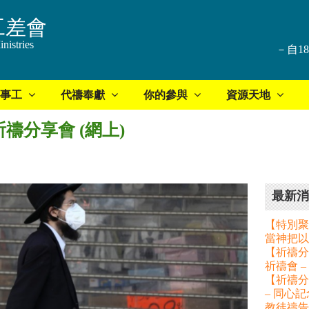
工差會
nistries
－自1
事工
代禱奉獻
你的參與
資源天地
祈禱分享會 (網上)
最新消
【特別聚
當神把以
【祈禱分享
祈禱會 
【祈禱分
– 同心
教徒禱告