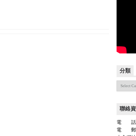
分類
分
類
聯絡資
電 話：（
電 郵：inf