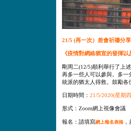
21/5 (再一次）差會祈禱分享
《疫情對網絡猶宣的發揮
剛周二(12/5)順利舉行了
再多一些人可以參與。多一
統派的猶太人得救。
鼓勵各
日期時間：
21/5/2020(星期四
形式：Zoom網上視像會議
報名：請填寫
，
網上報名表格