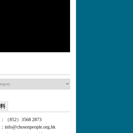
更多>>
料
852）3568 2873
o@chosenpeople.org.hk