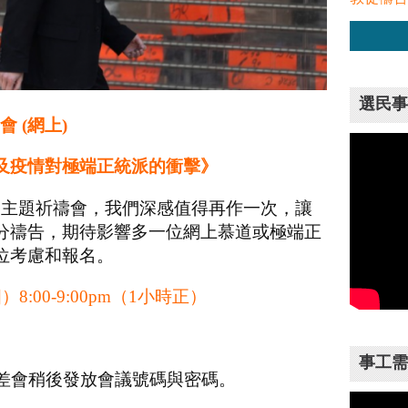
選民事
會 (網上)
以及疫情對極端正統派的衝擊》
上述主題祈禱會，
我們深感值得再作一次，讓
分禱告，
期待影響多一位網上慕道或極端正
位考慮和報名。
）8:00-9:
00pm（1小時正）
事工需
差會稍後發放會議號碼與密碼。