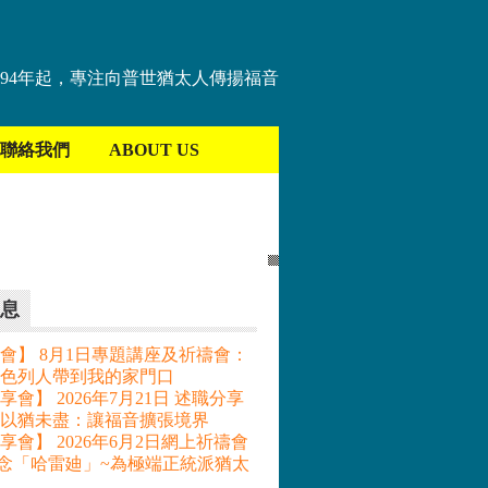
894年起，專注向普世猶太人傳揚福音
聯絡我們
ABOUT US
息
會】 8月1日專題講座及祈禱會：
色列人帶到我的家門口
會】 2026年7月21日 述職分享
– 以猶未盡：讓福音擴張境界
享會】 2026年6月2日網上祈禱會
記念「哈雷廸」~為極端正統派猶太