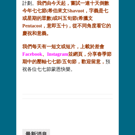
計劃。
我們由今天起，嘗試一連十天倒數
今年七七節(希伯來文Shavuot，字義是七
或星期的眾數)或叫五旬節(希臘文
Pentacost，意即五十)，從不同角度看它的
慶祝和意義。
我們每天有一短文或短片，上載於差會
Facebook
、
Instagram
並網頁，分享春季節
期中的壓軸七七節/五旬節，歡迎留意，
預
祝各位七七節蒙恩快樂。
最新消息