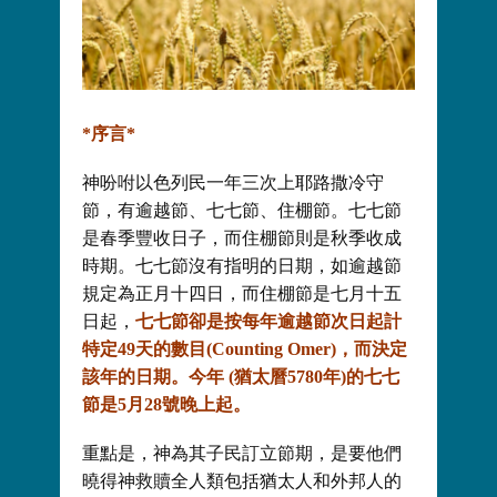
*序言*
神吩咐以色列民一年三次上耶路撒冷守
節，有逾越節、七七節、住棚節。七七節
是春季豐收日子，而住棚節則是秋季收成
時期。七七節沒有指明的日期，如逾越節
規定為正月十四日，而住棚節是七月十五
日起，
七七節卻是按每年逾越節次日起計
特定49天的數目(Counting Omer)，而決定
該年的日期。今年 (猶太曆5780年)的七七
節是5月28號晚上起。
重點是，神為其子民訂立節期，是要他們
曉得神救贖全人類包括猶太人和外邦人的