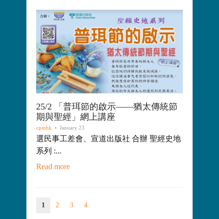
25/2 「普珥節的啟示——猶太傳統節
期與聖經」網上講座
cpmhk
• January 23
選民事工差會、宣道出版社 合辦 聖經史地
系列 :...
Read more
1
2
3
4