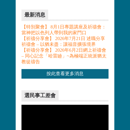
最新消息
【特別聚會】 8月1日專題講座及祈禱會：
當神把以色列人帶到我的家門口
【祈禱分享會】 2026年7月21日 述職分享
祈禱會 – 以猶未盡：讓福音擴張境界
【祈禱分享會】 2026年6月2日網上祈禱會
– 同心記念「哈雷廸」~為極端正統派猶太
教徒禱告
按此查看更多消息
選民事工差會