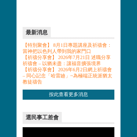
最新消息
【特別聚會】 8月1日專題講座及祈禱會：
當神把以色列人帶到我的家門口
【祈禱分享會】 2026年7月21日 述職分享
祈禱會 – 以猶未盡：讓福音擴張境界
【祈禱分享會】 2026年6月2日網上祈禱會
– 同心記念「哈雷廸」~為極端正統派猶太
教徒禱告
按此查看更多消息
選民事工差會