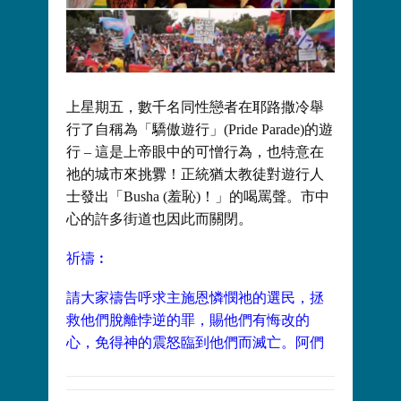
上星期五，數千名同性戀者在耶路撒冷舉
行了自稱為「驕傲遊行」(Pride Parade)的遊
行 – 這是上帝眼中的可憎行為，也特意在
祂的城市來挑釁！正統猶太教徒對遊行人
士發出「Busha (羞恥)！」的喝罵聲。市中
心的許多街道也因此而關閉。
祈禱︰
請大家禱告呼求主施恩憐憫祂的選民，拯
救他們脫離悖逆的罪，賜他們有悔改的
心，免得神的震怒臨到他們而滅亡。阿們