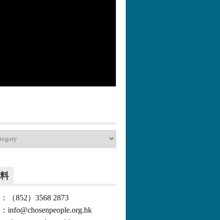
更多>>
料
852）3568 2873
o@chosenpeople.org.hk