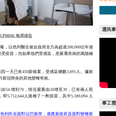
選民事
CPMHK 每周禱告
毒，以色列醫生催迫政府全力為超過200,000位年過
接受疫苗；但如果他們受感染，患嚴重疾病的風險極
四一天已有450新個案，受感染總數3,691人。據政
不及對新冠肺炎的其他變種有效。
院者由54 增到70，情況嚴重由26增至39，已有兩人死
712,644人接種了一劑疫苗，其中5,189,094 人
事工需
色列民在面對以巴衝突，適應新政府及面對變種新