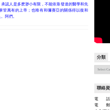
，承認人是多麽渺小有限，不能依靠發達的醫學和先
掌管萬有的上帝；也唯有和彌賽亞的關係得以復和
足。阿們。
分類
分
類
聯絡資
電 話：（
電 郵：inf