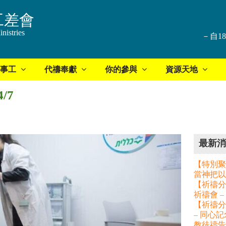
工差會
nistries
－自1
事工
代禱奉獻
你的參與
資源天地
/7
最新消
【特別聚
當神把以
【祈禱分享
祈禱會 
【祈禱分
– 同心
教徒禱告