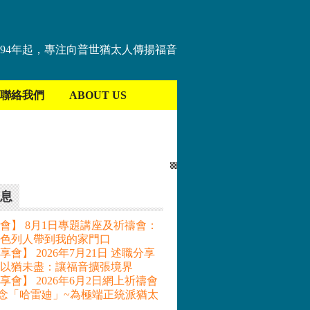
894年起，專注向普世猶太人傳揚福音
聯絡我們
ABOUT US
息
會】 8月1日專題講座及祈禱會：
色列人帶到我的家門口
會】 2026年7月21日 述職分享
– 以猶未盡：讓福音擴張境界
享會】 2026年6月2日網上祈禱會
記念「哈雷廸」~為極端正統派猶太