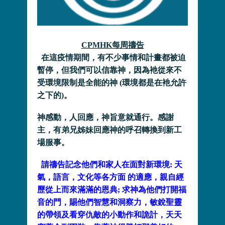
CPMHK每周禱告
在這疫情期間，有不少事情和計畫都被迫
暫停，但我們可以信靠神，
因為衪從來不
受環境限制是全能的神 (環境都是在衪允許
之下的)。
神感動，人回應，神旨意就通行。感謝
主，
有弟兄姊妹回應神的呼召轉換到新工
場服事。
請禱告記念他們和家人在面對新環境: 天
氣，語言，文化等各方面 的適應，親自經
歷從上而來滿滿的恩典; 求神為他們打開福
音的門，賜他們智慧和洞察力，
敏銳聖靈
的帶領及看穿仇敵的小動作和詭計，天天