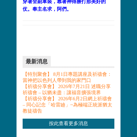
穿著全副軍裝，
靠著神得勝打那美好的
仗。奉主名求，阿們。
最新消息
【特別聚會】 8月1日專題講座及祈禱會：
當神把以色列人帶到我的家門口
【祈禱分享會】 2026年7月21日 述職分享
祈禱會 – 以猶未盡：讓福音擴張境界
【祈禱分享會】 2026年6月2日網上祈禱會
– 同心記念「哈雷廸」~為極端正統派猶太
教徒禱告
按此查看更多消息