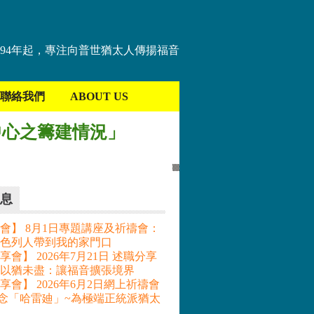
894年起，專注向普世猶太人傳揚福音
聯絡我們
ABOUT US
中心之籌建情況」
息
會】 8月1日專題講座及祈禱會：
色列人帶到我的家門口
會】 2026年7月21日 述職分享
– 以猶未盡：讓福音擴張境界
享會】 2026年6月2日網上祈禱會
記念「哈雷廸」~為極端正統派猶太