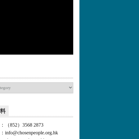
更多>>
料
852）3568 2873
o@chosenpeople.org.hk