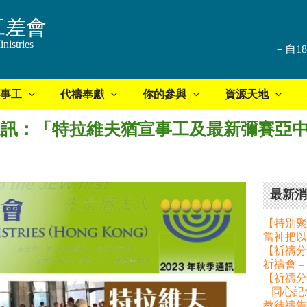
工差會
nistries
－自1
事工
代禱奉獻
你的參與
資源天地
子通訊：「特拉維夫猶宣事工及最新彌賽亞
最新消
【特別聚
當神把以
【祈禱分享
祈禱會 
【祈禱分
– 同心
教徒禱告