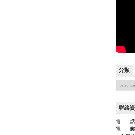
分類
分
類
聯絡資
電 話：（
電 郵：inf