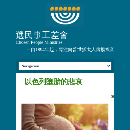
選民事工差會
Chosen People Ministries
－自1894年起，專注向普世猶太人傳揚福音
以色列墮胎的悲哀