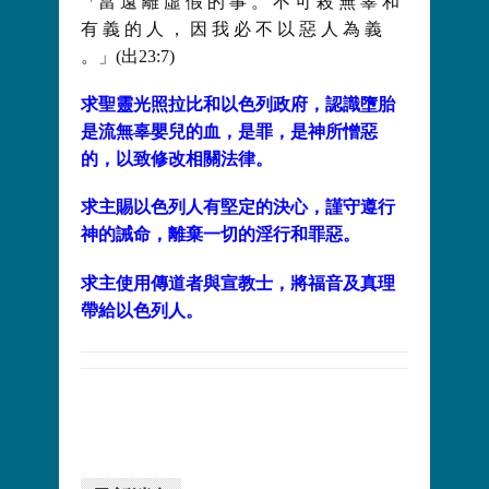
「當 遠 離 虛 假 的 事 。 不 可 殺 無 辜 和
有 義 的 人 ， 因 我 必 不 以 惡 人 為 義
。」(出23:7)
求聖靈光照拉比和以色列政府，認識墮胎
是流無辜嬰兒的血，是罪，是神所憎惡
的，以致修改相關法律。
求主賜以色列人有堅定的決心，謹守遵行
神的誡命，離棄一切的淫行和罪惡。
求主使用傳道者與宣教士，將福音及真理
帶給以色列人。