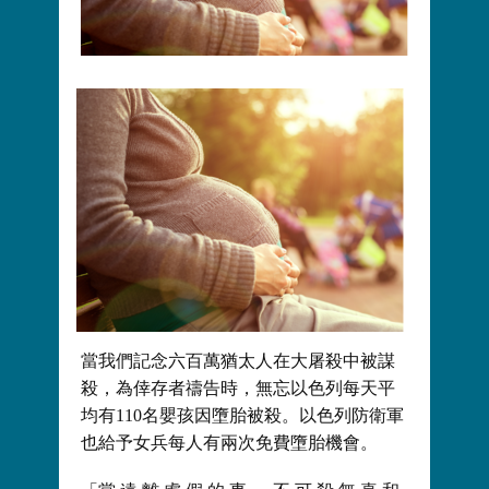
當我們記念六百萬猶太人在大屠殺中被謀
殺，為倖存者禱告時，無忘以色列每天平
均有110名嬰孩因墮胎被殺。以色列防衛軍
也給予女兵每人有兩次免費墮胎機會。