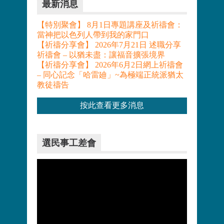
最新消息
【特別聚會】 8月1日專題講座及祈禱會：
當神把以色列人帶到我的家門口
【祈禱分享會】 2026年7月21日 述職分享
祈禱會 – 以猶未盡：讓福音擴張境界
【祈禱分享會】 2026年6月2日網上祈禱會
– 同心記念「哈雷廸」~為極端正統派猶太
教徒禱告
按此查看更多消息
選民事工差會