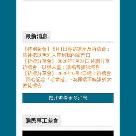
最新消息
【特別聚會】 8月1日專題講座及祈禱會：
當神把以色列人帶到我的家門口
【祈禱分享會】 2026年7月21日 述職分享
祈禱會 – 以猶未盡：讓福音擴張境界
【祈禱分享會】 2026年6月2日網上祈禱會
– 同心記念「哈雷廸」~為極端正統派猶太
教徒禱告
按此查看更多消息
選民事工差會