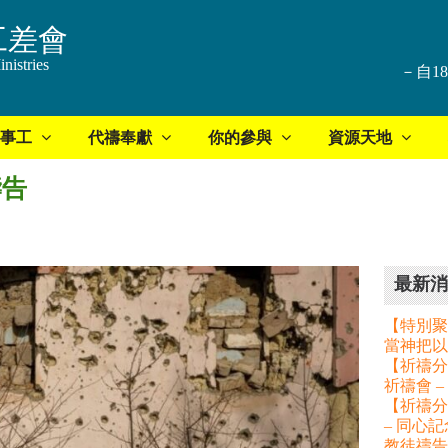
工差會
nistries
－自1
事工
代禱奉獻
你的參與
資源天地
禱告
最新消
【特別聚
當神把以
【祈禱分享
祈禱會 
【祈禱分
– 同心
教徒禱告