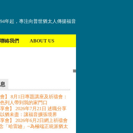
894年起，專注向普世猶太人傳揚福音
聯絡我們
ABOUT US
息
會】 8月1日專題講座及祈禱會：
色列人帶到我的家門口
會】 2026年7月21日 述職分享
– 以猶未盡：讓福音擴張境界
享會】 2026年6月2日網上祈禱會
記念「哈雷廸」~為極端正統派猶太