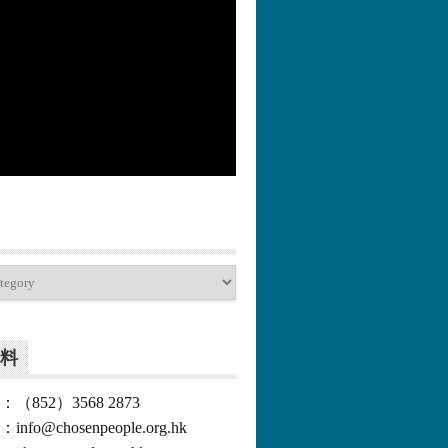
更多>>
料
852）3568 2873
o@chosenpeople.org.hk