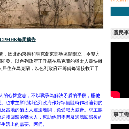
選民事
CPMHK每周禱告
間，
因北約東擴和烏克蘭東部地區鬧獨立，令雙方
觸即發。以色列政府正呼籲在烏克蘭的猶太人盡快離
太人居住在烏克蘭，
以色列政府正籌備每週接收五千
人的心懷意志，
不以戰爭為解決矛盾的手段，賜他
炭。
也求主幫助以色列政府作好準備隨時作出適切的
員及當地的猶太人運送離開，
免受戰火威脅。
求主賜
事工需
源迎接回歸的猶太人，
幫助他們學習及適應回歸後的
等生活上的需要。阿們。