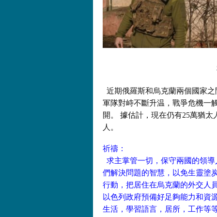
近期俄羅斯和烏克蘭兩個國家之
軍隊對峙不斷升温，
戰爭危機一
開。 據估計，現在仍有25萬猶
人。
祈禱：
求主掌管一切，保守兩國的領導
們解決問題的智慧，
以免生靈塗
行動，
把居住在烏克蘭的外交人
以色列政府預備好足夠能力和資
生活，學習語言，居所，
工作等