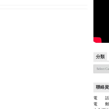
分類
分
類
聯絡資
電 話：（
電 郵：inf