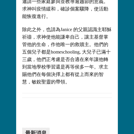
邀請一些家庭參與並教導逾越節的意義。
求神叫疫情緩和，確診個案驟降，使活動
能恢復進行。
除此之外，也請為Janice 的父親認識主耶穌
祈禱，求神使他能謙卑自己，讓主基督掌
管他的生命，作他唯一的救贖主。他們的
五個兒子都是homeschooling, 大兒子已滿十
三歲，他們正考慮是否合適在來年讓他轉
到當地學校學習還是再等侯多一年。求主
賜他們在每個決擇上都有從上而來的智
慧，敏銳聖靈的帶領。
最新消息