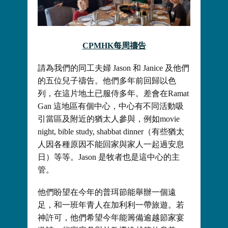
CPMHK每周禱告
請為我們的同工夫婦 Jason 和 Janice 及他們
的五位兒子禱告。他們多年前回歸以色
列，在這片地土已服侍多年。差會在Ramat
Gan 這地區有個中心，中心有不同活動吸
引當區及附近的猶太人參與，例如movie
night, bible study, shabbat dinner（有些猶太
人因各種原因不能回家與家人一起過安息
日）等等。Jason 是牧者也是這中心的主
管。
他們盼望在今年的普珥節能舉辦一個遠
足，和一班年青人在加利利一帶旅遊。若
神許可，他們希望今年能籌備逾越節家宴