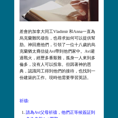
差會的加拿大同工Vladimir 和Anna一直為
烏克蘭難民禱告，也尋求如何可以提供幫
肋。神回應他們，引領了一位十八歲的烏
克蘭猶太裔信徒Avi帶到他們家中。Avi避
過戰火，經歷多番艱難，孤身一人來到多
倫多，沒有人可以投靠。但因著神的恩
典，認識同工得到他們的接待，也找到一
份建築的工作。現時他需要學習英語。
祈禱:
請為Avi父母祈禱，他們正等候簽証到