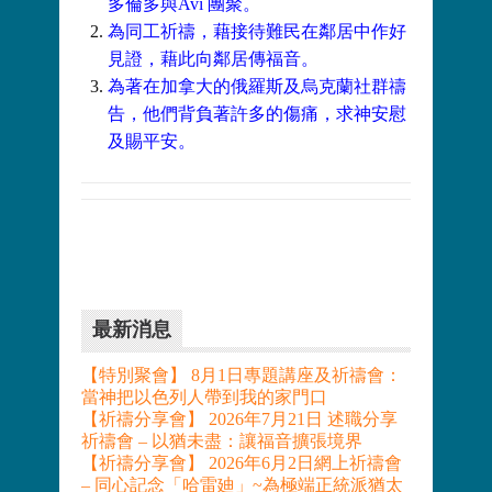
多倫多與Avi 團聚。
為同工祈禱，藉接待難民在鄰居中作好
見證，藉此向鄰居傳福音。
為著在加拿大的俄羅斯及烏克蘭社群禱
告，他們背負著許多的傷痛，求神安慰
及賜平安。
最新消息
【特別聚會】 8月1日專題講座及祈禱會：
當神把以色列人帶到我的家門口
【祈禱分享會】 2026年7月21日 述職分享
祈禱會 – 以猶未盡：讓福音擴張境界
【祈禱分享會】 2026年6月2日網上祈禱會
– 同心記念「哈雷廸」~為極端正統派猶太